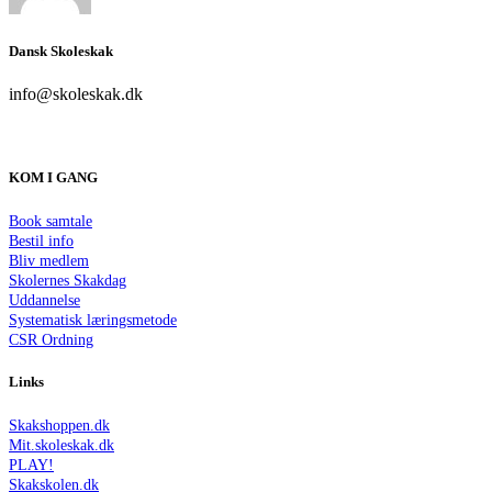
Dansk Skoleskak
info@skoleskak.dk
KOM I GANG
Book samtale
Bestil info
Bliv medlem
Skolernes Skakdag
Uddannelse
Systematisk læringsmetode
CSR Ordning
Links
Skakshoppen.dk
Mit.skoleskak.dk
PLAY!
Skakskolen.dk