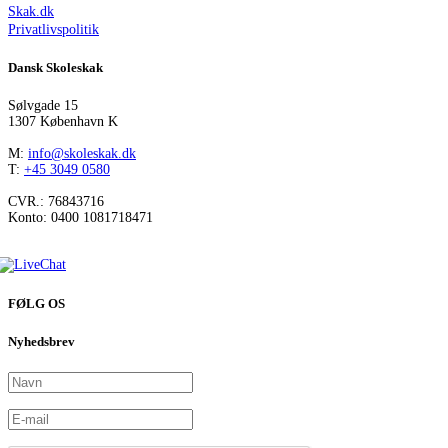
Skak.dk
Privatlivspolitik
Dansk Skoleskak
Sølvgade 15
1307 København K
M:
info@skoleskak.dk
T:
+45 3049 0580
CVR.: 76843716
Konto: 0400 1081718471
FØLG OS
Nyhedsbrev