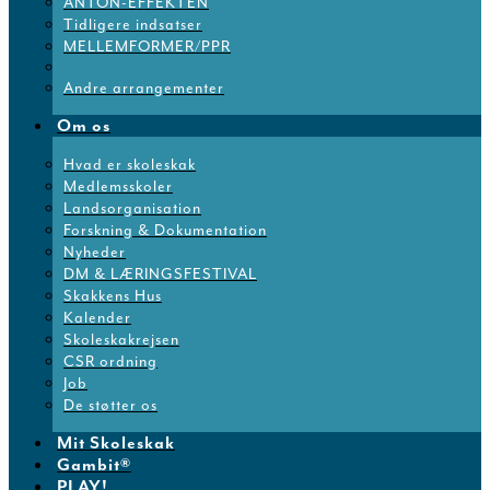
ANTON-EFFEKTEN
Tidligere indsatser
MELLEMFORMER/PPR
Andre arrangementer
Om os
Hvad er skoleskak
Medlemsskoler
Landsorganisation
Forskning & Dokumentation
Nyheder
DM & LÆRINGSFESTIVAL
Skakkens Hus
Kalender
Skoleskakrejsen
CSR ordning
Job
De støtter os
Mit Skoleskak
Gambit®
PLAY!