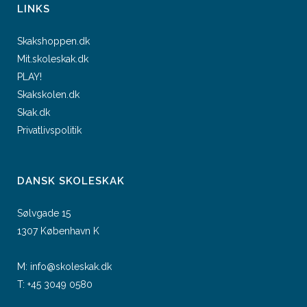
LINKS
Skakshoppen.dk
Mit.skoleskak.dk
PLAY!
Skakskolen.dk
Skak.dk
Privatlivspolitik
DANSK SKOLESKAK
Sølvgade 15
1307 København K
M:
info@skoleskak.dk
T:
+45 3049 0580