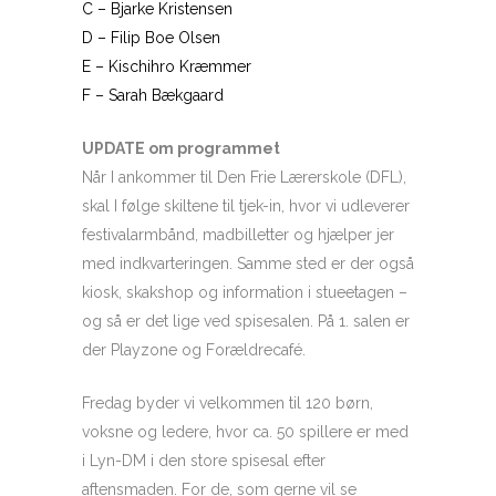
C – Bjarke Kristensen
D – Filip Boe Olsen
E – Kischihro Kræmmer
F – Sarah Bækgaard
UPDATE om programmet
Når I ankommer til Den Frie Lærerskole (DFL),
skal I følge skiltene til tjek-in, hvor vi udleverer
festivalarmbånd, madbilletter og hjælper jer
med indkvarteringen. Samme sted er der også
kiosk, skakshop og information i stueetagen –
og så er det lige ved spisesalen. På 1. salen er
der Playzone og Forældrecafé.
Fredag byder vi velkommen til 120 børn,
voksne og ledere, hvor ca. 50 spillere er med
i Lyn-DM i den store spisesal efter
aftensmaden. For de, som gerne vil se