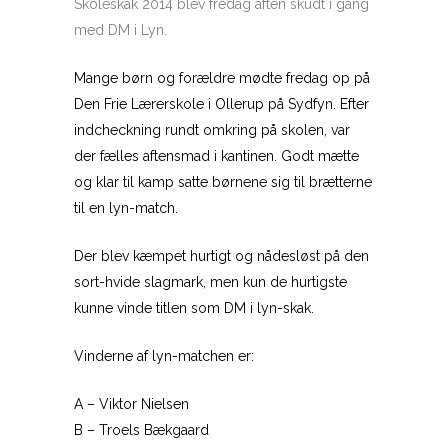
Skoleskak 2014 blev fredag aften skudt i gang
med DM i Lyn.
Mange børn og forældre mødte fredag op på
Den Frie Lærerskole i Ollerup på Sydfyn. Efter
indcheckning rundt omkring på skolen, var
der fælles aftensmad i kantinen. Godt mætte
og klar til kamp satte børnene sig til brætterne
til en lyn-match.
Der blev kæmpet hurtigt og nådesløst på den
sort-hvide slagmark, men kun de hurtigste
kunne vinde titlen som DM i lyn-skak.
Vinderne af lyn-matchen er:
A – Viktor Nielsen
B – Troels Bækgaard