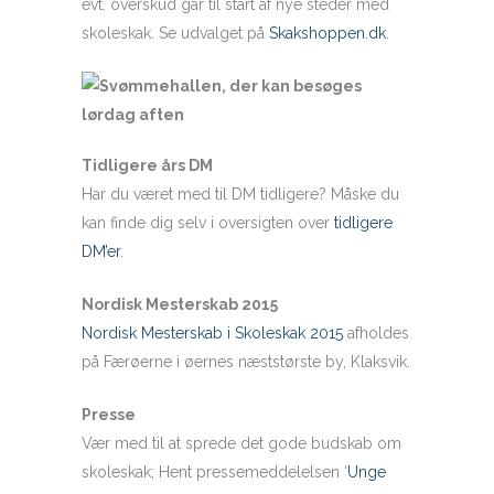
evt. overskud går til start af nye steder med
skoleskak. Se udvalget på
Skakshoppen.dk
.
Tidligere års DM
Har du været med til DM tidligere? Måske du
kan finde dig selv i oversigten over
tidligere
DM’er
.
Nordisk Mesterskab 2015
Nordisk Mesterskab i Skoleskak 2015
afholdes
på Færøerne i øernes næststørste by, Klaksvik.
Presse
Vær med til at sprede det gode budskab om
skoleskak; Hent pressemeddelelsen ‘
Unge