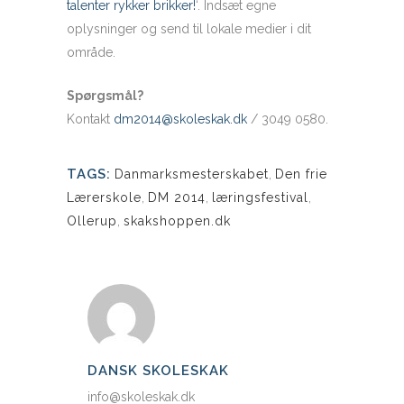
talenter rykker brikker!
‘. Indsæt egne
oplysninger og send til lokale medier i dit
område.
Spørgsmål?
Kontakt
dm2014@skoleskak.dk
/ 3049 0580.
TAGS:
Danmarksmesterskabet
,
Den frie
Lærerskole
,
DM 2014
,
læringsfestival
,
Ollerup
,
skakshoppen.dk
DANSK SKOLESKAK
info@skoleskak.dk