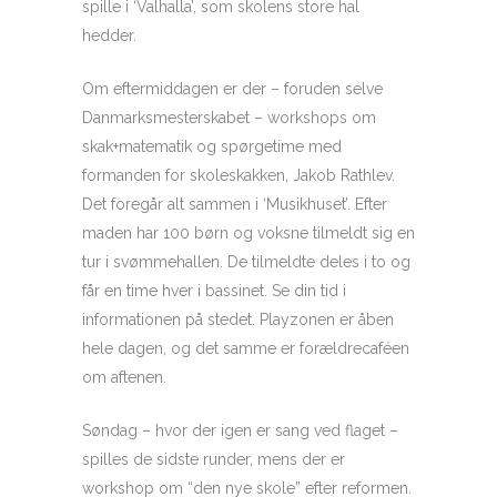
spille i ‘Valhalla’, som skolens store hal
hedder.
Om eftermiddagen er der – foruden selve
Danmarksmesterskabet – workshops om
skak+matematik og spørgetime med
formanden for skoleskakken, Jakob Rathlev.
Det foregår alt sammen i ‘Musikhuset’. Efter
maden har 100 børn og voksne tilmeldt sig en
tur i svømmehallen. De tilmeldte deles i to og
får en time hver i bassinet. Se din tid i
informationen på stedet. Playzonen er åben
hele dagen, og det samme er forældrecaféen
om aftenen.
Søndag – hvor der igen er sang ved flaget –
spilles de sidste runder, mens der er
workshop om “den nye skole” efter reformen.