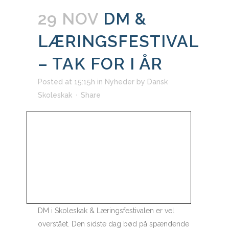
29 NOV
DM &
LÆRINGSFESTIVAL
– TAK FOR I ÅR
Posted at 15:15h
in
Nyheder
by
Dansk
Skoleskak
Share
DM i Skoleskak & Læringsfestivalen er vel
overstået. Den sidste dag bød på spændende