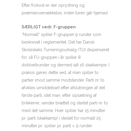
Efter frokost er der oprydning og
præmieoverrækkelse, inden turen går hjemad.
SÆRLIGT vedr. F-gruppen
“Normalt” spiller F-gruppen 9 runder som
beskrevet i reglementet. Det har Dansk
Skoleskaks Turneringsudvalg (TU) dispenseret
for, så FU-gruppen i år spiller 8
dobbeltrunder og dermed ialt 16 skakkampe. I
praksis gøres dette ved, at man spiller to
partier imod samme modstander. Parti nr. to
afvikles umiddelbart efter afslutningen af det
første parti, idet man, efter opsætning af
brikkerne, vender brættet og startet parti nr. to
med det samme. Hver spiller har 15 minutter
pr. parti (skakkamp) i stedet for normalt 25
minutter pr. spiller pr. parti v. 9 runder.