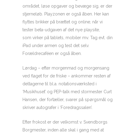
området, løse opgaver og bevæge sig, er der
stjerneløb. Playzonen er også åben. Her kan
flyttes brikker på brættet og online, når vi
tester beta-udgaven af det nye playsite,
som virker på tablets, mobiler mv. Tag evt. din
iPad under armen og test det selv.
Forældrecaféen er også åben.
Lørdag – efter morgenmad og morgensang
ved flaget for de friske – ankommer resten af
deltagerne til bl.a. notationsværksted i
‘Musikhuset’ og PEP-talk med stormester Curt
Hansen, der fortæller, svarer på spørgsmål og
skriver autografer i ‘Foredragssalen’.
Efter frokost er der velkomst v. Svendborgs
Borgmester, inden alle skal i gang med at