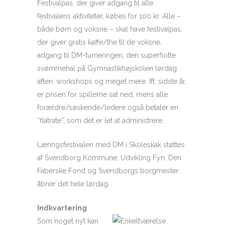
Festivalpas, der giver adgang til alle
festivalens aktiviteter, købes for 100 kr. Alle –
både børn og voksne – skal have festivalpas,
der giver gratis kaffe/the til de voksne,
adgang til DM-turneringen, den superflotte
svømmehal på Gymnastikhøjskolen lørdag
aften, workshops og meget mere. Ift. sidste år,
er prisen for spillerne sat ned, mens alle
forældre/søskende/ledere også betaler en
“flatrate”, som det er let at administrere.
Læringsfestivalen med DM i Skoleskak støttes
af Svendborg Kommune, Udvikling Fyn, Den
Faberske Fond og Svendborgs borgmester
åbner det hele lørdag.
Indkvartering
Som noget nyt kan