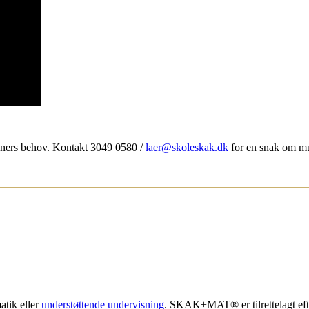
ners behov. Kontakt 3049 0580 /
laer@skoleskak.dk
for en snak om mu
tik eller
understøttende undervisning
. SKAK+MAT® er tilrettelagt efte