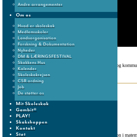
Andre arrangementer
Om os
Hvad er skoleskak
Medlemsskoler
Landsorganisation
Forskning & Dokumentation
Nyheder
DM & LÆRINGSFESTIVAL
Skakkens Hus
Dansk Skoleskaks læringsprogrammer kan tilpasses skoler og kommu
Kalender
Skoleskakrejsen
CSR ordning
Job
De støtter os
SKAK+MAT®
Mit Skoleskak
Gambit®
PLAY!
Skakshoppen
Kontakt
Støt
SKAK+MAT® programmet fungerer som en ugentlig lektion i matema