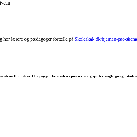
niveau
g hør lærere og pædagoger fortælle på
Skoleskak.dk/hjernen-paa-skem
skab mellem dem. De opsøger hinanden i pauserne og spiller nogle gange skolesk