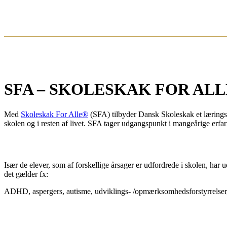
SFA – SKOLESKAK FOR AL
Med
Skoleskak For Alle®
(SFA) tilbyder Dansk Skoleskak et læringsp
skolen og i resten af livet. SFA tager udgangspunkt i mangeårige 
Især de elever, som af forskellige årsager er udfordrede i skolen, ha
det gælder fx:
ADHD, aspergers, autisme, udviklings- /opmærksomhedsforstyrrelser, g