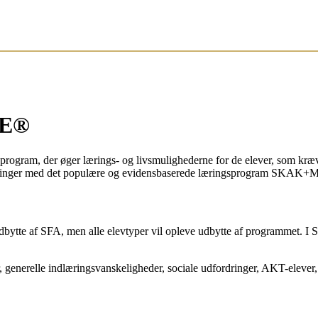
LE®
rogram, der øger lærings- og livsmulighederne for de elever, som kræ
erfaringer med det populære og evidensbaserede læringsprogram SKAK+M
r udbytte af SFA, men alle elevtyper vil opleve udbytte af programmet. 
enerelle indlæringsvanskeligheder, sociale udfordringer, AKT-elever, 