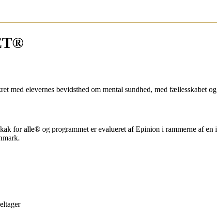
ET®
kret med elevernes bevidsthed om mental sundhed, med fællesskabet og
for alle® og programmet er evalueret af Epinion i rammerne af en i
anmark.
eltager