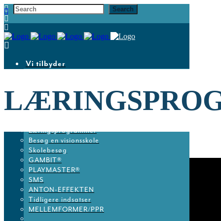
Vi tilbyder
Gratis info
LÆRINGSPRO
Book rådgivning
Bliv medlem
Skolernes Skakdag
Uddannelse
Læringsprogrammer
Besøg en visionsskole
Skolebesøg
GAMBIT®
PLAYMASTER®
SMS
ANTON-EFFEKTEN
Tidligere indsatser
MELLEMFORMER/PPR