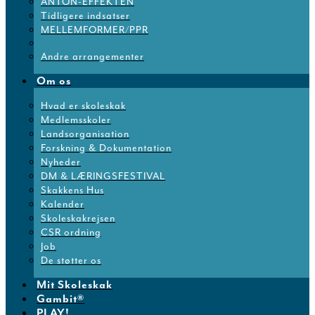
ANTON-EFFEKTEN
Tidligere indsatser
MELLEMFORMER/PPR
Andre arrangementer
Om os
Hvad er skoleskak
Medlemsskoler
Landsorganisation
Forskning & Dokumentation
Nyheder
DM & LÆRINGSFESTIVAL
Skakkens Hus
Kalender
Skoleskakrejsen
CSR ordning
Job
De støtter os
Mit Skoleskak
Gambit®
PLAY!