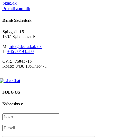
Skak.dk
Privatlivspolitik
Dansk Skoleskak
Sølvgade 15
1307 København K
M:
info@skoleskak.dk
T:
+45 3049 0580
CVR.: 76843716
Konto: 0400 1081718471
FØLG OS
Nyhedsbrev