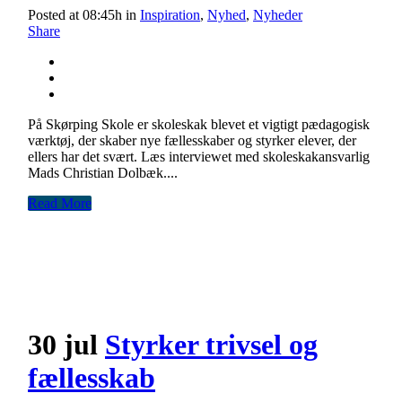
Posted at 08:45h
in
Inspiration
,
Nyhed
,
Nyheder
Share
På Skørping Skole er skoleskak blevet et vigtigt pædagogisk
værktøj, der skaber nye fællesskaber og styrker elever, der
ellers har det svært. Læs interviewet med skoleskakansvarlig
Mads Christian Dolbæk....
Read More
30 jul
Styrker trivsel og
fællesskab