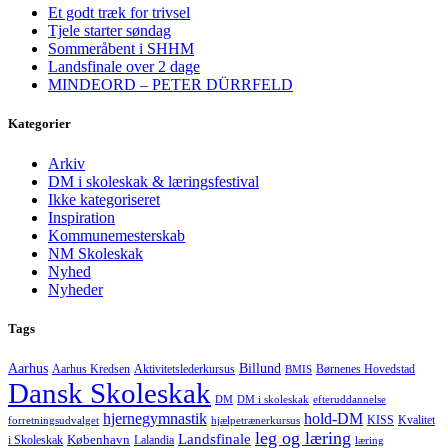
Et godt træk for trivsel
Tjele starter søndag
Sommeråbent i SHHM
Landsfinale over 2 dage
MINDEORD – PETER DÜRRFELD
Kategorier
Arkiv
DM i skoleskak & læringsfestival
Ikke kategoriseret
Inspiration
Kommunemesterskab
NM Skoleskak
Nyhed
Nyheder
Tags
Aarhus
Billund
Aktivitetslederkursus
Børnenes Hovedstad
Aarhus Kredsen
BMIS
Dansk Skoleskak
DM
DM i skoleskak
efteruddannelse
hjernegymnastik
hold-DM
forretningsudvalget
hjælpetrænerkursus
KISS
Kvalitet
leg og læring
Landsfinale
København
i Skoleskak
Lalandia
læring