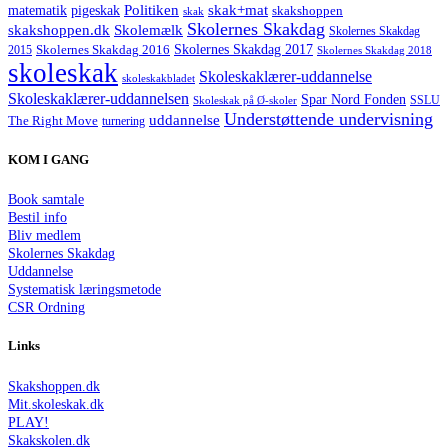
Politiken
matematik
skak+mat
pigeskak
skakshoppen
skak
Skolernes Skakdag
Skolemælk
skakshoppen.dk
Skolernes Skakdag
Skolernes Skakdag 2017
Skolernes Skakdag 2016
2015
Skolernes Skakdag 2018
skoleskak
Skoleskaklærer-uddannelse
skoleskakbladet
Skoleskaklærer-uddannelsen
Spar Nord Fonden
Skoleskak på Ø-skoler
SSLU
Understøttende undervisning
uddannelse
The Right Move
turnering
KOM I GANG
Book samtale
Bestil info
Bliv medlem
Skolernes Skakdag
Uddannelse
Systematisk læringsmetode
CSR Ordning
Links
Skakshoppen.dk
Mit.skoleskak.dk
PLAY!
Skakskolen.dk