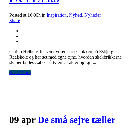
Posted at 10:06h
in
Inspiration
,
Nyhed
,
Nyheder
Share
Carina Heiberg Jensen dyrker skoleskakken på Esbjerg
Realskole og har set med egne øjne, hvordan skakbrikkerne
skaber fællesskaber på tværs af alder og køn....
Read More
09 apr
De små sejre tæller