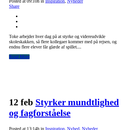
Posted at 09:10h
in
Inspiration
,
Nyheder
Share
Toke arbejder hver dag på at styrke og videreudvikle
skoleskakken, så flere kollegaer kommer med på rejsen, og
endnu flere elever får glæde af spillet....
Read More
12 feb
Styrker mundtlighed
og fagforståelse
Posted at 13:14h
in
Inspiration
,
Nyhed
,
Nyheder