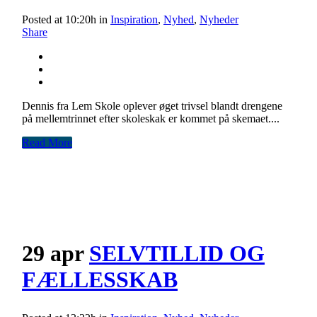
Posted at 10:20h
in
Inspiration
,
Nyhed
,
Nyheder
Share
Dennis fra Lem Skole oplever øget trivsel blandt drengene
på mellemtrinnet efter skoleskak er kommet på skemaet....
Read More
29 apr
SELVTILLID OG
FÆLLESSKAB