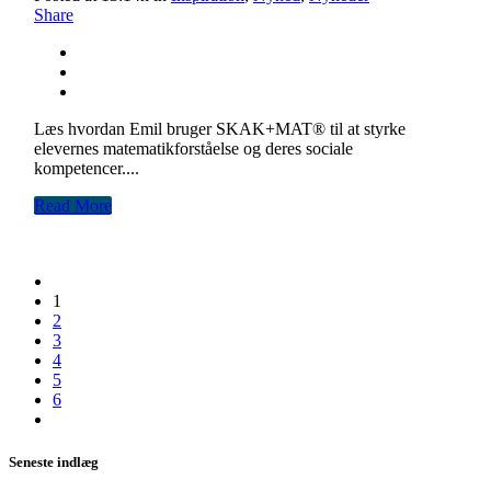
Share
Læs hvordan Emil bruger SKAK+MAT® til at styrke
elevernes matematikforståelse og deres sociale
kompetencer....
Read More
1
2
3
4
5
6
Seneste indlæg