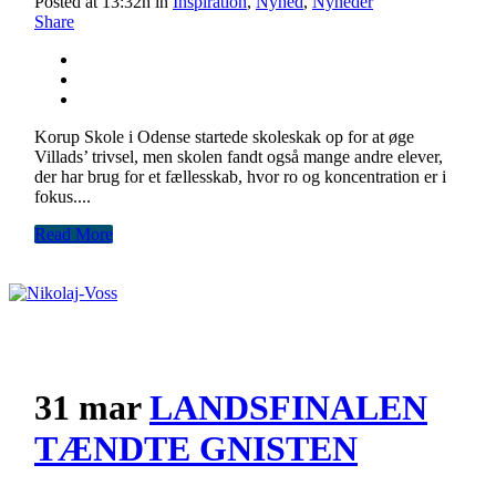
Posted at 13:32h
in
Inspiration
,
Nyhed
,
Nyheder
Share
Korup Skole i Odense startede skoleskak op for at øge
Villads’ trivsel, men skolen fandt også mange andre elever,
der har brug for et fællesskab, hvor ro og koncentration er i
fokus....
Read More
31 mar
LANDSFINALEN
TÆNDTE GNISTEN