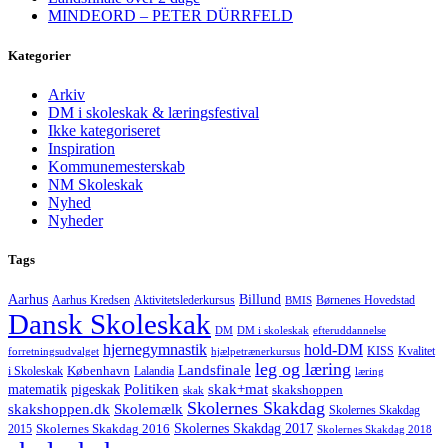
MINDEORD – PETER DÜRRFELD
Kategorier
Arkiv
DM i skoleskak & læringsfestival
Ikke kategoriseret
Inspiration
Kommunemesterskab
NM Skoleskak
Nyhed
Nyheder
Tags
Aarhus
Billund
Aktivitetslederkursus
Børnenes Hovedstad
Aarhus Kredsen
BMIS
Dansk Skoleskak
DM
DM i skoleskak
efteruddannelse
hjernegymnastik
hold-DM
forretningsudvalget
hjælpetrænerkursus
KISS
Kvalitet
leg og læring
Landsfinale
København
i Skoleskak
Lalandia
læring
Politiken
matematik
skak+mat
pigeskak
skakshoppen
skak
Skolernes Skakdag
Skolemælk
skakshoppen.dk
Skolernes Skakdag
Skolernes Skakdag 2017
Skolernes Skakdag 2016
2015
Skolernes Skakdag 2018