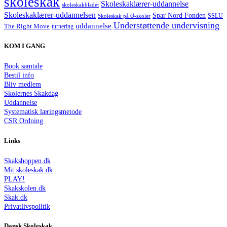
skoleskak
Skoleskaklærer-uddannelse
skoleskakbladet
Skoleskaklærer-uddannelsen
Spar Nord Fonden
Skoleskak på Ø-skoler
SSLU
Understøttende undervisning
uddannelse
The Right Move
turnering
KOM I GANG
Book samtale
Bestil info
Bliv medlem
Skolernes Skakdag
Uddannelse
Systematisk læringsmetode
CSR Ordning
Links
Skakshoppen.dk
Mit.skoleskak.dk
PLAY!
Skakskolen.dk
Skak.dk
Privatlivspolitik
Dansk Skoleskak