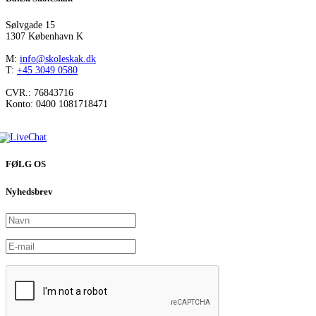
Sølvgade 15
1307 København K
M:
info@skoleskak.dk
T:
+45 3049 0580
CVR.: 76843716
Konto: 0400 1081718471
FØLG OS
Nyhedsbrev