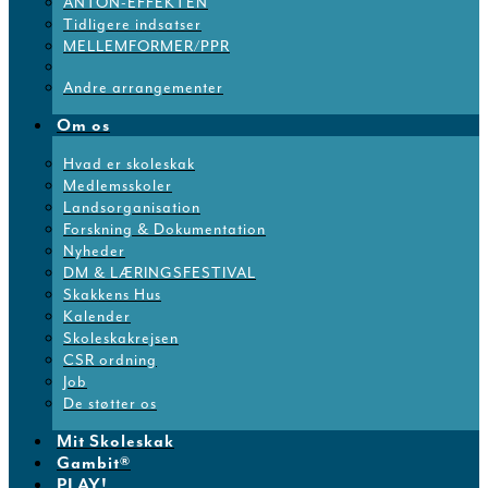
ANTON-EFFEKTEN
Tidligere indsatser
MELLEMFORMER/PPR
Andre arrangementer
Om os
Hvad er skoleskak
Medlemsskoler
Landsorganisation
Forskning & Dokumentation
Nyheder
DM & LÆRINGSFESTIVAL
Skakkens Hus
Kalender
Skoleskakrejsen
CSR ordning
Job
De støtter os
Mit Skoleskak
Gambit®
PLAY!