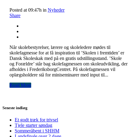
Posted at 09:47h
in
Nyheder
Share
Når skolebestyrelser, lærere og skoleledere mødes til
skolefagmesse for at få inspiration til ’Skolen i fremtiden’ er
Dansk Skoleskak med på en gratis udstillingsstand. ’Skole
og Forældre’ står bag skolefagmessen om skoleudvikling, der
afholdes i FrederiksborgCentret. På skolefagmessen vil
oplægsholdere stå for miniseminarer med input til...
Read More
Seneste indlæg
Et godt træk for trivsel
Tjele starter søndag
Sommeråbent i SHHM
Landsfinale over 2 dage