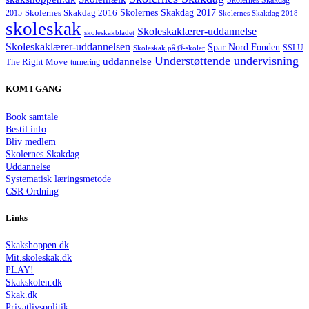
Skolernes Skakdag
Skolernes Skakdag 2017
Skolernes Skakdag 2016
2015
Skolernes Skakdag 2018
skoleskak
Skoleskaklærer-uddannelse
skoleskakbladet
Skoleskaklærer-uddannelsen
Spar Nord Fonden
Skoleskak på Ø-skoler
SSLU
Understøttende undervisning
uddannelse
The Right Move
turnering
KOM I GANG
Book samtale
Bestil info
Bliv medlem
Skolernes Skakdag
Uddannelse
Systematisk læringsmetode
CSR Ordning
Links
Skakshoppen.dk
Mit.skoleskak.dk
PLAY!
Skakskolen.dk
Skak.dk
Privatlivspolitik