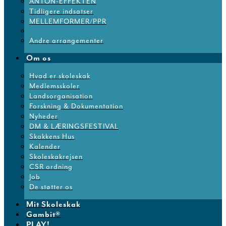
ANTON-EFFEKTEN
Tidligere indsatser
MELLEMFORMER/PPR
Andre arrangementer
Om os
Hvad er skoleskak
Medlemsskoler
Landsorganisation
Forskning & Dokumentation
Nyheder
DM & LÆRINGSFESTIVAL
Skakkens Hus
Kalender
Skoleskakrejsen
CSR ordning
Job
De støtter os
Mit Skoleskak
Gambit®
PLAY!