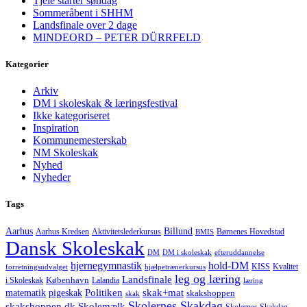
Tjele starter søndag
Sommeråbent i SHHM
Landsfinale over 2 dage
MINDEORD – PETER DÜRRFELD
Kategorier
Arkiv
DM i skoleskak & læringsfestival
Ikke kategoriseret
Inspiration
Kommunemesterskab
NM Skoleskak
Nyhed
Nyheder
Tags
Aarhus
Billund
Aktivitetslederkursus
Børnenes Hovedstad
Aarhus Kredsen
BMIS
Dansk Skoleskak
DM
DM i skoleskak
efteruddannelse
hjernegymnastik
hold-DM
forretningsudvalget
hjælpetrænerkursus
KISS
Kvalitet
leg og læring
Landsfinale
København
i Skoleskak
Lalandia
læring
Politiken
matematik
skak+mat
pigeskak
skakshoppen
skak
Skolernes Skakdag
Skolemælk
skakshoppen.dk