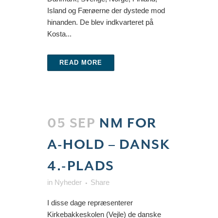
Island og Færøerne der dystede mod
hinanden. De blev indkvarteret på
Kosta...
READ MORE
05 SEP
NM FOR
A-HOLD – DANSK
4.-PLADS
in
Nyheder
Share
I disse dage repræsenterer
Kirkebakkeskolen (Vejle) de danske