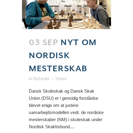
03 SEP
NYT OM
NORDISK
MESTERSKAB
in
Nyheder
Share
Dansk Skoleskak og Dansk Skak
Union (DSU) er i gensidig forståelse
blevet enige om at justere
samarbejdsmodellen vedr. de nordiske
mesterskaber (NM) i skoleskak under
Nordisk Skakforbund....