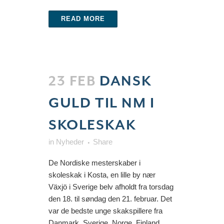
READ MORE
23 FEB
DANSK
GULD TIL NM I
SKOLESKAK
in
Nyheder
Share
De Nordiske mesterskaber i
skoleskak i Kosta, en lille by nær
Växjö i Sverige belv afholdt fra torsdag
den 18. til søndag den 21. februar. Det
var de bedste unge skakspillere fra
Danmark, Sverige, Norge, Finland,