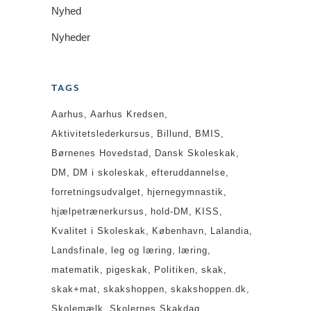
Nyhed
Nyheder
TAGS
Aarhus
Aarhus Kredsen
Aktivitetslederkursus
Billund
BMIS
Børnenes Hovedstad
Dansk Skoleskak
DM
DM i skoleskak
efteruddannelse
forretningsudvalget
hjernegymnastik
hjælpetrænerkursus
hold-DM
KISS
Kvalitet i Skoleskak
København
Lalandia
Landsfinale
leg og læring
læring
matematik
pigeskak
Politiken
skak
skak+mat
skakshoppen
skakshoppen.dk
Skolemælk
Skolernes Skakdag