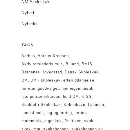
NM Skoleskak
Nyhed
Nyheder
TAGS
Aarhus
Aarhus Kredsen
Aktivitetslederkursus
Billund
BMIS
Børnenes Hovedstad
Dansk Skoleskak
DM
DM i skoleskak
efteruddannelse
forretningsudvalget
hjernegymnastik
hjælpetrænerkursus
hold-DM
KISS
Kvalitet i Skoleskak
København
Lalandia
Landsfinale
leg og læring
læring
matematik
pigeskak
Politiken
skak
skak+mat
skakshoppen
skakshoppen.dk