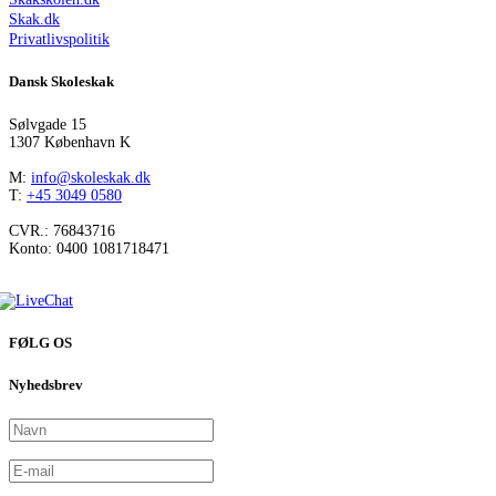
Skak.dk
Privatlivspolitik
Dansk Skoleskak
Sølvgade 15
1307 København K
M:
info@skoleskak.dk
T:
+45 3049 0580
CVR.: 76843716
Konto: 0400 1081718471
FØLG OS
Nyhedsbrev