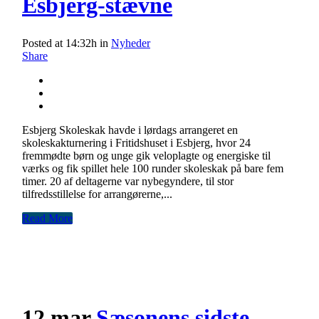
Esbjerg-stævne
Posted at 14:32h
in
Nyheder
Share
Esbjerg Skoleskak havde i lørdags arrangeret en
skoleskakturnering i Fritidshuset i Esbjerg, hvor 24
fremmødte børn og unge gik veloplagte og energiske til
værks og fik spillet hele 100 runder skoleskak på bare fem
timer. 20 af deltagerne var nybegyndere, til stor
tilfredsstillelse for arrangørerne,...
Read More
12 mar
Sæsonens sidste