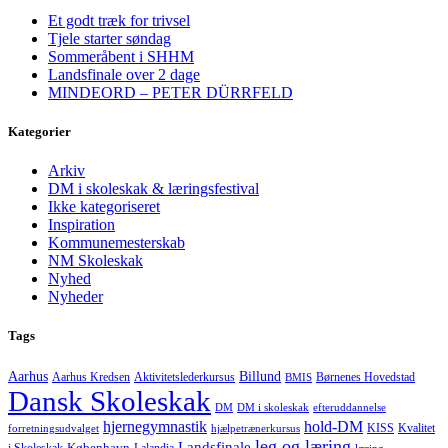
Et godt træk for trivsel
Tjele starter søndag
Sommeråbent i SHHM
Landsfinale over 2 dage
MINDEORD – PETER DÜRRFELD
Kategorier
Arkiv
DM i skoleskak & læringsfestival
Ikke kategoriseret
Inspiration
Kommunemesterskab
NM Skoleskak
Nyhed
Nyheder
Tags
Aarhus
Billund
Aktivitetslederkursus
Børnenes Hovedstad
Aarhus Kredsen
BMIS
Dansk Skoleskak
DM
DM i skoleskak
efteruddannelse
hjernegymnastik
hold-DM
forretningsudvalget
hjælpetrænerkursus
KISS
Kvalitet
leg og læring
Landsfinale
København
læring