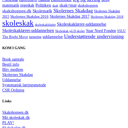
i Skoleskak
Lalandia
Politiken
matematik
skak+mat
pigeskak
skakshoppen
skak
Skolernes Skakdag
Skolemælk
skakshoppen.dk
Skolernes Skakdag
Skolernes Skakdag 2017
Skolernes Skakdag 2016
2015
Skolernes Skakdag 2018
skoleskak
Skoleskaklærer-uddannelse
skoleskakbladet
Skoleskaklærer-uddannelsen
Spar Nord Fonden
Skoleskak på Ø-skoler
SSLU
Understøttende undervisning
uddannelse
The Right Move
turnering
KOM I GANG
Book samtale
Bestil info
Bliv medlem
Skolernes Skakdag
Uddannelse
Systematisk læringsmetode
CSR Ordning
Links
Skakshoppen.dk
Mit.skoleskak.dk
PLAY!
Skakskolen.dk