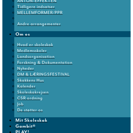
ANTON-EFFEKTEN
Tidligere indsatser
MELLEMFORMER/PPR
Andre arrangementer
Om os
Hvad er skoleskak
Medlemsskoler
Landsorganisation
Forskning & Dokumentation
Nyheder
DM & LÆRINGSFESTIVAL
Skakkens Hus
Kalender
Skoleskakrejsen
CSR ordning
Job
De støtter os
Mit Skoleskak
Gambit®
PLAY!