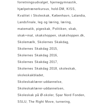
forretningsudvalget
hjernegymnastik
hjælpetrænerkursus
hold-DM
KISS
Kvalitet i Skoleskak
København
Lalandia
Landsfinale
leg og læring
læring
matematik
pigeskak
Politiken
skak
skak+mat
skakshoppen
skakshoppen.dk
Skolemælk
Skolernes Skakdag
Skolernes Skakdag 2015
Skolernes Skakdag 2016
Skolernes Skakdag 2017
Skolernes Skakdag 2018
skoleskak
skoleskakbladet
Skoleskaklærer-uddannelse
Skoleskaklærer-uddannelsen
Skoleskak på Ø-skoler
Spar Nord Fonden
SSLU
The Right Move
turnering