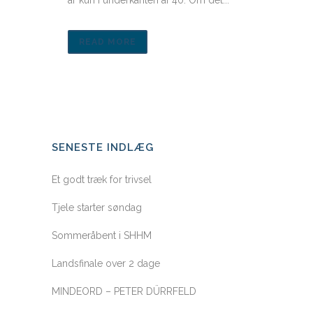
år kun i underkanten af 40. Om det...
READ MORE
SENESTE INDLÆG
Et godt træk for trivsel
Tjele starter søndag
Sommeråbent i SHHM
Landsfinale over 2 dage
MINDEORD – PETER DÜRRFELD