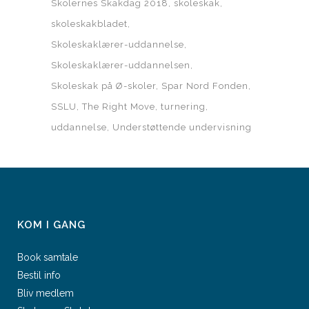
Skolernes Skakdag 2018
skoleskak
skoleskakbladet
Skoleskaklærer-uddannelse
Skoleskaklærer-uddannelsen
Skoleskak på Ø-skoler
Spar Nord Fonden
SSLU
The Right Move
turnering
uddannelse
Understøttende undervisning
KOM I GANG
Book samtale
Bestil info
Bliv medlem