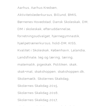
Aarhus
Aarhus Kredsen
Aktivitetslederkursus
Billund
BMIS
Børnenes Hovedstad
Dansk Skoleskak
DM
DM i skoleskak
efteruddannelse
forretningsudvalget
hjernegymnastik
hjælpetrænerkursus
hold-DM
KISS
Kvalitet i Skoleskak
København
Lalandia
Landsfinale
leg og læring
læring
matematik
pigeskak
Politiken
skak
skak+mat
skakshoppen
skakshoppen.dk
Skolemælk
Skolernes Skakdag
Skolernes Skakdag 2015
Skolernes Skakdag 2016
Skolernes Skakdag 2017