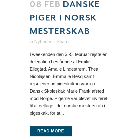
08 FEB
DANSKE
PIGER I NORSK
MESTERSKAB
in
Nyheder
Share
I weekenden den 3.-5. februar rejste en
delegation bestående af Emilie
Ellegård, Amalie Lindestrøm, Thea
Nicolajsen, Emma le Besq samt
rejseleder og pigeskakansvarlig i
Dansk Skoleskak Marie Frank afsted
mod Norge. Pigerne var blevet inviteret
til at deltage i det norske mesterskab i
pigeskak, for at...
READ MORE