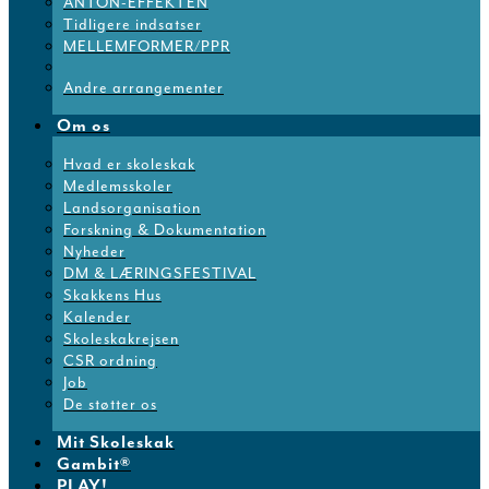
ANTON-EFFEKTEN
Tidligere indsatser
MELLEMFORMER/PPR
Andre arrangementer
Om os
Hvad er skoleskak
Medlemsskoler
Landsorganisation
Forskning & Dokumentation
Nyheder
DM & LÆRINGSFESTIVAL
Skakkens Hus
Kalender
Skoleskakrejsen
CSR ordning
Job
De støtter os
Mit Skoleskak
Gambit®
PLAY!