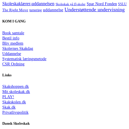
Skoleskaklærer-uddannelsen
Spar Nord Fonden
Skoleskak på Ø-skoler
SSLU
Understøttende undervisning
uddannelse
The Right Move
turnering
KOM I GANG
Book samtale
Bestil info
Bliv medlem
Skolernes Skakdag
Uddannelse
Systematisk læringsmetode
CSR Ordning
Links
Skakshoppen.dk
Mit.skoleskak.dk
PLAY!
Skakskolen.dk
Skak.dk
Privatlivspolitik
Dansk Skoleskak