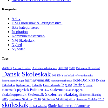
Kategorier
Arkiv
DM i skoleskak & læringsfestival
Ikke kategoriseret
Inspiration
Kommunemesterskab
NM Skoleskak
Nyhed
Nyheder
Tags
Aarhus
Billund
Aktivitetslederkursus
Børnenes Hovedstad
Aarhus Kredsen
BMIS
Dansk Skoleskak
DM
DM i skoleskak
efteruddannelse
hjernegymnastik
hold-DM
forretningsudvalget
hjælpetrænerkursus
KISS
Kvalitet
leg og læring
Landsfinale
København
i Skoleskak
Lalandia
læring
Politiken
matematik
skak+mat
pigeskak
skakshoppen
skak
Skolernes Skakdag
Skolemælk
skakshoppen.dk
Skolernes Skakdag
Skolernes Skakdag 2017
Skolernes Skakdag 2016
2015
Skolernes Skakdag 2018
skoleskak
Skoleskaklærer-uddannelse
skoleskakbladet