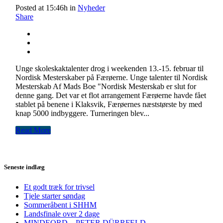
Posted at 15:46h
in
Nyheder
Share
Unge skoleskaktalenter drog i weekenden 13.-15. februar til
Nordisk Mesterskaber på Færøerne. Unge talenter til Nordisk
Mesterskab Af Mads Boe "Nordisk Mesterskab er slut for
denne gang. Det var et flot arrangement Færøerne havde fået
stablet på benene i Klaksvik, Færøernes næststørste by med
knap 5000 indbyggere. Turneringen blev...
Read More
Seneste indlæg
Et godt træk for trivsel
Tjele starter søndag
Sommeråbent i SHHM
Landsfinale over 2 dage
MINDEORD – PETER DÜRRFELD