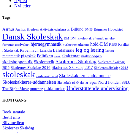
Nyhed
Nyheder
Tags
Aarhus
Billund
Aktivitetslederkursus
Børnenes Hovedstad
Aarhus Kredsen
BMIS
Dansk Skoleskak
DM
DM i skoleskak
efteruddannelse
hjernegymnastik
hold-DM
forretningsudvalget
hjælpetrænerkursus
KISS
Kvalitet
leg og læring
Landsfinale
København
i Skoleskak
Lalandia
læring
Politiken
matematik
skak+mat
pigeskak
skakshoppen
skak
Skolernes Skakdag
Skolemælk
skakshoppen.dk
Skolernes Skakdag
Skolernes Skakdag 2017
Skolernes Skakdag 2016
2015
Skolernes Skakdag 2018
skoleskak
Skoleskaklærer-uddannelse
skoleskakbladet
Skoleskaklærer-uddannelsen
Spar Nord Fonden
Skoleskak på Ø-skoler
SSLU
Understøttende undervisning
uddannelse
The Right Move
turnering
KOM I GANG
Book samtale
Bestil info
Bliv medlem
Skolernes Skakdag