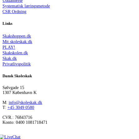
Uddannelse
Systematisk læringsmetode
CSR Ordning
Links
Skakshoppen.dk
Mit.skoleskak.dk
PLAY!
Skakskolen.dk
Skak.dk
Privatlivspolitik
Dansk Skoleskak
Sølvgade 15
1307 København K
M:
info@skoleskak.dk
T:
+45 3049 0580
CVR.: 76843716
Konto: 0400 1081718471