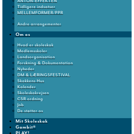
ANTON-EFFEKTEN
Tidligere indsatser
MELLEMFORMER/PPR
Andre arrangementer
Om os
Hvad er skoleskak
Medlemsskoler
Landsorganisation
Forskning & Dokumentation
Nyheder
DM & LÆRINGSFESTIVAL
Skakkens Hus
Kalender
Skoleskakrejsen
CSR ordning
Job
De støtter os
Mit Skoleskak
Gambit®
PLAY!