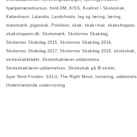
hjælpetrænerkursus
hold-DM
KISS
Kvalitet i Skoleskak
København
Lalandia
Landsfinale
leg og læring
læring
matematik
pigeskak
Politiken
skak
skak+mat
skakshoppen
skakshoppen.dk
Skolemælk
Skolernes Skakdag
Skolernes Skakdag 2015
Skolernes Skakdag 2016
Skolernes Skakdag 2017
Skolernes Skakdag 2018
skoleskak
skoleskakbladet
Skoleskaklærer-uddannelse
Skoleskaklærer-uddannelsen
Skoleskak på Ø-skoler
Spar Nord Fonden
SSLU
The Right Move
turnering
uddannel
Understøttende undervisning