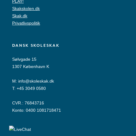
PLAY!
Skakskolen.dk
Skak.dk
Privatlivspolitik
DANSK SKOLESKAK
Sølvgade 15
1307 København K
M:
info@skoleskak.dk
T:
+45 3049 0580
CVR.: 76843716
Konto: 0400 1081718471