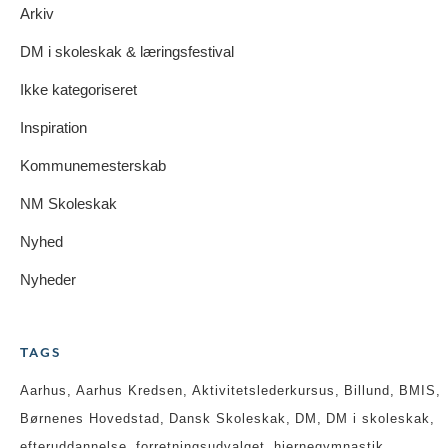
Arkiv
DM i skoleskak & læringsfestival
Ikke kategoriseret
Inspiration
Kommunemesterskab
NM Skoleskak
Nyhed
Nyheder
TAGS
Aarhus
Aarhus Kredsen
Aktivitetslederkursus
Billund
BMIS
Børnenes Hovedstad
Dansk Skoleskak
DM
DM i skoleskak
efteruddannelse
forretningsudvalget
hjernegymnastik