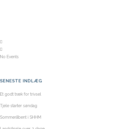
No Events
SENESTE INDLÆG
Et godt træk for trivsel
Tjele starter søndag
Sommeråbent i SHHM
Landsfinale over 2 dage