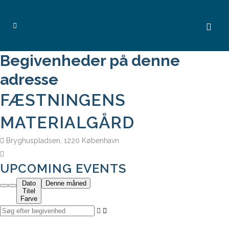
Begivenheder på denne
adresse
FÆSTNINGENS
MATERIALGÅRD
Bryghuspladsen, 1220 København
UPCOMING EVENTS
Dato
Denne måned
Titel
Farve
Søg efter begivenhed