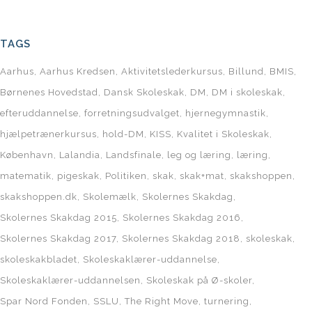
TAGS
Aarhus
Aarhus Kredsen
Aktivitetslederkursus
Billund
BMIS
Børnenes Hovedstad
Dansk Skoleskak
DM
DM i skoleskak
efteruddannelse
forretningsudvalget
hjernegymnastik
hjælpetrænerkursus
hold-DM
KISS
Kvalitet i Skoleskak
København
Lalandia
Landsfinale
leg og læring
læring
matematik
pigeskak
Politiken
skak
skak+mat
skakshoppen
skakshoppen.dk
Skolemælk
Skolernes Skakdag
Skolernes Skakdag 2015
Skolernes Skakdag 2016
Skolernes Skakdag 2017
Skolernes Skakdag 2018
skoleskak
skoleskakbladet
Skoleskaklærer-uddannelse
Skoleskaklærer-uddannelsen
Skoleskak på Ø-skoler
Spar Nord Fonden
SSLU
The Right Move
turnering