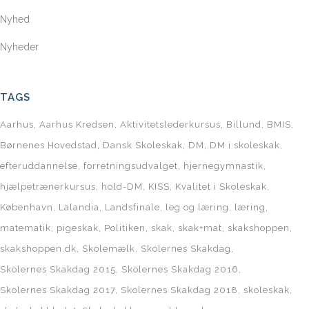
Nyhed
Nyheder
TAGS
Aarhus
Aarhus Kredsen
Aktivitetslederkursus
Billund
BMIS
Børnenes Hovedstad
Dansk Skoleskak
DM
DM i skoleskak
efteruddannelse
forretningsudvalget
hjernegymnastik
hjælpetrænerkursus
hold-DM
KISS
Kvalitet i Skoleskak
København
Lalandia
Landsfinale
leg og læring
læring
matematik
pigeskak
Politiken
skak
skak+mat
skakshoppen
skakshoppen.dk
Skolemælk
Skolernes Skakdag
Skolernes Skakdag 2015
Skolernes Skakdag 2016
Skolernes Skakdag 2017
Skolernes Skakdag 2018
skoleskak