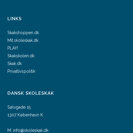
LINKS
Skakshoppen.dk
Mit.skoleskak.dk
PLAY!
Skakskolen.dk
Skak.dk
Privatlivspolitik
DANSK SKOLESKAK
Sølvgade 15
1307 København K
M:
info@skoleskak.dk