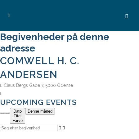
Begivenheder på denne
adresse
COMWELL H. C.
ANDERSEN
Claus Bergs Gade 7, 5000 Odense
UPCOMING EVENTS
Dato
Denne måned
Titel
Farve
Søg
efter