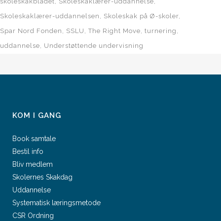
skoleskakbladet
Skoleskaklærer-uddannelse
Skoleskaklærer-uddannelsen
Skoleskak på Ø-skoler
Spar Nord Fonden
SSLU
The Right Move
turnering
uddannelse
Understøttende undervisning
KOM I GANG
Book samtale
Bestil info
Bliv medlem
Skolernes Skakdag
Uddannelse
Systematisk læringsmetode
CSR Ordning