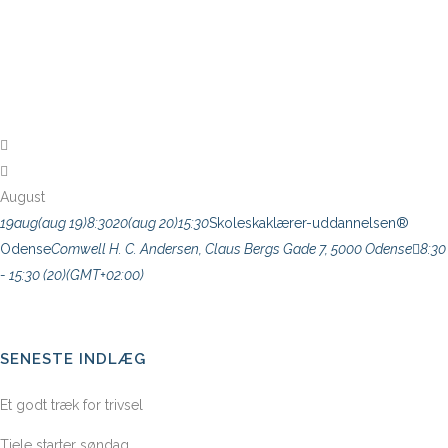
begivenhed
August
19
aug
(aug 19)
8:30
20
(aug 20)
15:30
Skoleskaklærer-uddannelsen®
Odense
Comwell H. C. Andersen
, Claus Bergs Gade 7, 5000 Odense
8:30
- 15:30
(20)
(GMT+02:00)
SENESTE INDLÆG
Et godt træk for trivsel
Tjele starter søndag