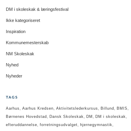
DM i skoleskak & læringsfestival
Ikke kategoriseret
Inspiration
Kommunemesterskab
NM Skoleskak
Nyhed
Nyheder
TAGS
Aarhus
Aarhus Kredsen
Aktivitetslederkursus
Billund
BMIS
Børnenes Hovedstad
Dansk Skoleskak
DM
DM i skoleskak
efteruddannelse
forretningsudvalget
hjernegymnastik