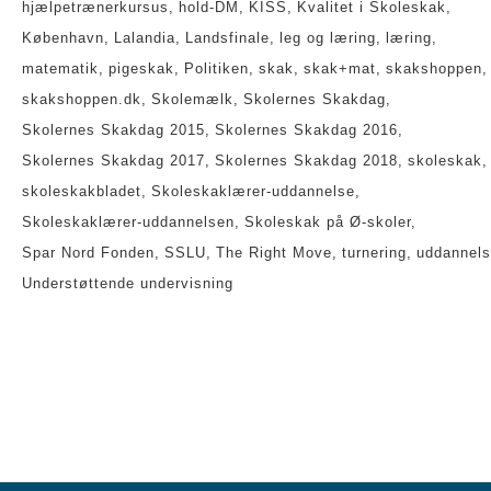
hjælpetrænerkursus
hold-DM
KISS
Kvalitet i Skoleskak
København
Lalandia
Landsfinale
leg og læring
læring
matematik
pigeskak
Politiken
skak
skak+mat
skakshoppen
skakshoppen.dk
Skolemælk
Skolernes Skakdag
Skolernes Skakdag 2015
Skolernes Skakdag 2016
Skolernes Skakdag 2017
Skolernes Skakdag 2018
skoleskak
skoleskakbladet
Skoleskaklærer-uddannelse
Skoleskaklærer-uddannelsen
Skoleskak på Ø-skoler
Spar Nord Fonden
SSLU
The Right Move
turnering
uddannel
Understøttende undervisning