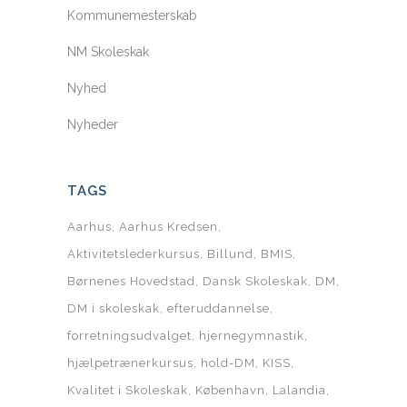
Kommunemesterskab
NM Skoleskak
Nyhed
Nyheder
TAGS
Aarhus
Aarhus Kredsen
Aktivitetslederkursus
Billund
BMIS
Børnenes Hovedstad
Dansk Skoleskak
DM
DM i skoleskak
efteruddannelse
forretningsudvalget
hjernegymnastik
hjælpetrænerkursus
hold-DM
KISS
Kvalitet i Skoleskak
København
Lalandia