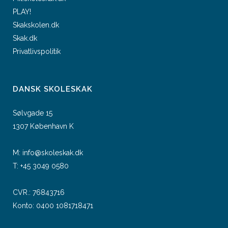
PLAY!
Skakskolen.dk
Skak.dk
Privatlivspolitik
DANSK SKOLESKAK
Sølvgade 15
1307 København K
M:
info@skoleskak.dk
T:
+45 3049 0580
CVR.: 76843716
Konto: 0400 1081718471