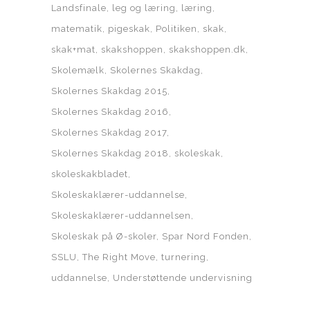
Landsfinale
leg og læring
læring
matematik
pigeskak
Politiken
skak
skak+mat
skakshoppen
skakshoppen.dk
Skolemælk
Skolernes Skakdag
Skolernes Skakdag 2015
Skolernes Skakdag 2016
Skolernes Skakdag 2017
Skolernes Skakdag 2018
skoleskak
skoleskakbladet
Skoleskaklærer-uddannelse
Skoleskaklærer-uddannelsen
Skoleskak på Ø-skoler
Spar Nord Fonden
SSLU
The Right Move
turnering
uddannelse
Understøttende undervisning