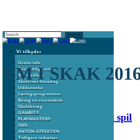
Vi tilbyder
Gratis info
VM I SKAK 201
Book rådgivning
Bliv medlem
Skolernes Skakdag
Uddannelse
Læringsprogrammer
Besøg en visionsskole
Skolebesøg
GAMBIT®
14 nov
VM i et kongeligt spil
PLAYMASTER®
SMS
ANTON-EFFEKTEN
Posted at 15:20h
in
Nyheder
Tidligere indsatser
Share