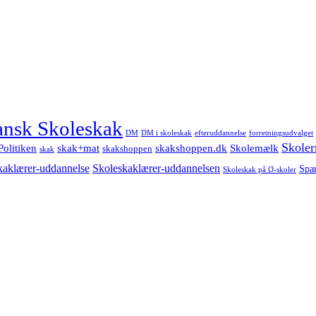
nsk Skoleskak
DM
DM i skoleskak
forretningsudvalget
efteruddannelse
Skoler
Politiken
Skolemælk
skak+mat
skakshoppen.dk
skakshoppen
skak
Skoleskaklærer-uddannelsen
kaklærer-uddannelse
Spa
Skoleskak på Ø-skoler