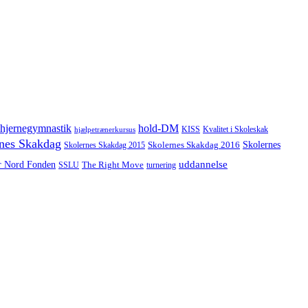
hjernegymnastik
hold-DM
hjælpetrænerkursus
KISS
Kvalitet i Skoleskak
nes Skakdag
Skolernes
Skolernes Skakdag 2016
Skolernes Skakdag 2015
uddannelse
r Nord Fonden
The Right Move
turnering
SSLU