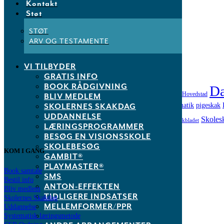
Kontakt
Ikke kategoriseret
Inspiration
Støt
Kommunemesterskab
NM Skoleskak
STØT
Nyhed
ARV OG TESTAMENTE
Nyheder
VI TILBYDER
Tags
GRATIS INFO
BOOK RÅDGIVNING
Da
Aarhus
Billund
Aktivitetslederkursus
Børnenes Hovedstad
Aarhus Kredsen
BMIS
BLIV MEDLEM
leg og læring
Landsfinale
matematik
SKOLERNES SKAKDAG
pigeskak
København
Lalandia
læring
skoleskak
UDDANNELSE
Skoles
Skakdag 2017
Skolernes Skakdag 2018
skoleskakbladet
LÆRINGSPROGRAMMER
Understøttende undervisning
BESØG EN VISIONSSKOLE
SKOLEBESØG
KOM I GANG
GAMBIT®
PLAYMASTER®
Book samtale
SMS
Bestil info
ANTON-EFFEKTEN
Bliv medlem
TIDLIGERE INDSATSER
Skolernes Skakdag
MELLEMFORMER/PPR
Uddannelse
Systematisk læringsmetode