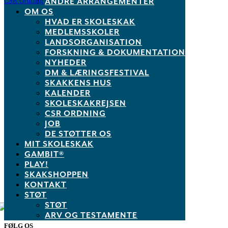
ANDRE ARRANGEMENTER
CSR Ordning
OM OS
Links
HVAD ER SKOLESKAK
MEDLEMSSKOLER
Skakshoppen.dk
LANDSORGANISATION
Mit.skoleskak.dk
FORSKNING & DOKUMENTATION
PLAY!
NYHEDER
Skakskolen.dk
DM & LÆRINGSFESTIVAL
Skak.dk
SKAKKENS HUS
Privatlivspolitik
KALENDER
SKOLESKAKREJSEN
Dansk Skoleskak
CSR ORDNING
JOB
Sølvgade 15
DE STØTTER OS
1307 København K
MIT SKOLESKAK
M:
info@skoleskak.dk
GAMBIT®
T:
+45 3049 0580
PLAY!
SKAKSHOPPEN
CVR.: 76843716
Konto: 0400 1081718471
KONTAKT
STØT
STØT
ARV OG TESTAMENTE
FØLG OS