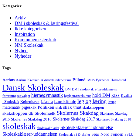
Kategorier
Arkiv
DM i skoleskak & læringsfestival
Ikke kategoriseret
Inspiration
Kommunemesterskab
NM Skoleskak
Nyhed
Nyheder
Tags
Aarhus
Billund
Aktivitetslederkursus
Børnenes Hovedstad
Aarhus Kredsen
BMIS
Dansk Skoleskak
DM
DM i skoleskak
efteruddannelse
hjernegymnastik
hold-DM
forretningsudvalget
hjælpetrænerkursus
KISS
Kvalitet
leg og læring
Landsfinale
København
i Skoleskak
Lalandia
læring
Politiken
matematik
skak+mat
pigeskak
skakshoppen
skak
Skolernes Skakdag
Skolemælk
skakshoppen.dk
Skolernes Skakdag
Skolernes Skakdag 2017
Skolernes Skakdag 2016
2015
Skolernes Skakdag 2018
skoleskak
Skoleskaklærer-uddannelse
skoleskakbladet
Skoleskaklærer-uddannelsen
Spar Nord Fonden
Skoleskak på Ø-skoler
SSLU