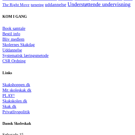
Understøttende undervisning
uddannelse
The Right Move
turnering
KOM I GANG
Book samtale
Bestil info
Bliv medlem
Skolernes Skakdag
Uddannelse
Systematisk læringsmetode
CSR Ordning
Links
Skakshoppen.dk
Mit.skoleskak.dk
PLAY!
Skakskolen.dk
Skak.dk
Privatlivspolitik
Dansk Skoleskak
Sølvgade 15