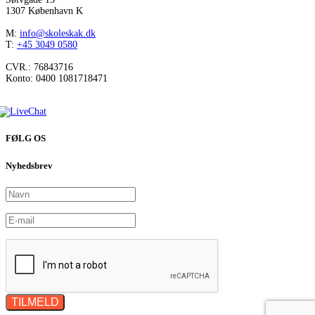
1307 København K
M:
info@skoleskak.dk
T:
+45 3049 0580
CVR.: 76843716
Konto: 0400 1081718471
FØLG OS
Nyhedsbrev