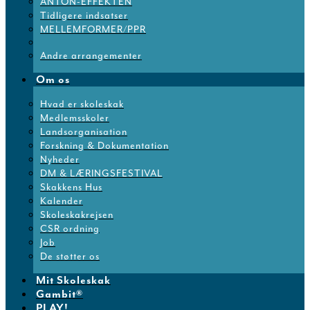
ANTON-EFFEKTEN
Tidligere indsatser
MELLEMFORMER/PPR
Andre arrangementer
Om os
Hvad er skoleskak
Medlemsskoler
Landsorganisation
Forskning & Dokumentation
Nyheder
DM & LÆRINGSFESTIVAL
Skakkens Hus
Kalender
Skoleskakrejsen
CSR ordning
Job
De støtter os
Mit Skoleskak
Gambit®
PLAY!