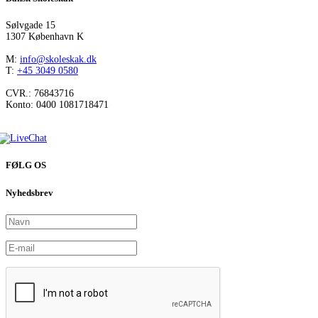
Sølvgade 15
1307 København K
M:
info@skoleskak.dk
T:
+45 3049 0580
CVR.: 76843716
Konto: 0400 1081718471
FØLG OS
Nyhedsbrev