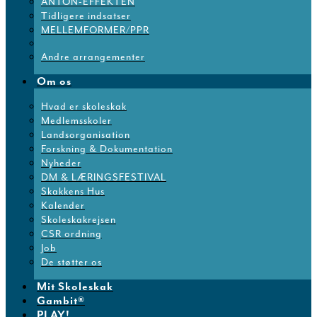
ANTON-EFFEKTEN
Tidligere indsatser
MELLEMFORMER/PPR
Andre arrangementer
Om os
Hvad er skoleskak
Medlemsskoler
Landsorganisation
Forskning & Dokumentation
Nyheder
DM & LÆRINGSFESTIVAL
Skakkens Hus
Kalender
Skoleskakrejsen
CSR ordning
Job
De støtter os
Mit Skoleskak
Gambit®
PLAY!