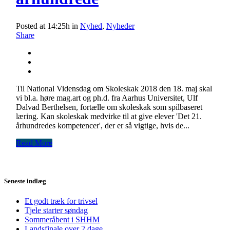
Posted at 14:25h
in
Nyhed
,
Nyheder
Share
Til National Vidensdag om Skoleskak 2018 den 18. maj skal
vi bl.a. høre mag.art og ph.d. fra Aarhus Universitet, Ulf
Dalvad Berthelsen, fortælle om skoleskak som spilbaseret
læring. Kan skoleskak medvirke til at give elever 'Det 21.
århundredes kompetencer', der er så vigtige, hvis de...
Read More
Seneste indlæg
Et godt træk for trivsel
Tjele starter søndag
Sommeråbent i SHHM
Landsfinale over 2 dage