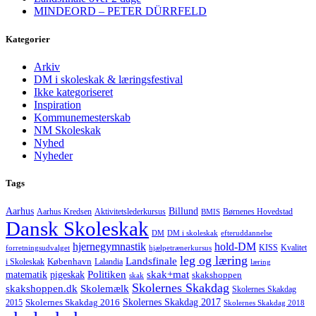
MINDEORD – PETER DÜRRFELD
Kategorier
Arkiv
DM i skoleskak & læringsfestival
Ikke kategoriseret
Inspiration
Kommunemesterskab
NM Skoleskak
Nyhed
Nyheder
Tags
Aarhus
Billund
Aktivitetslederkursus
Børnenes Hovedstad
Aarhus Kredsen
BMIS
Dansk Skoleskak
DM
DM i skoleskak
efteruddannelse
hjernegymnastik
hold-DM
forretningsudvalget
hjælpetrænerkursus
KISS
Kvalitet
leg og læring
Landsfinale
København
i Skoleskak
Lalandia
læring
Politiken
matematik
skak+mat
pigeskak
skakshoppen
skak
Skolernes Skakdag
Skolemælk
skakshoppen.dk
Skolernes Skakdag
Skolernes Skakdag 2017
Skolernes Skakdag 2016
2015
Skolernes Skakdag 2018