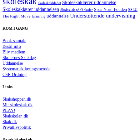
skoleskak
Skoleskaklærer-uddannelse
skoleskakbladet
Skoleskaklærer-uddannelsen
Spar Nord Fonden
Skoleskak på Ø-skoler
SSLU
Understøttende undervisning
uddannelse
The Right Move
turnering
KOM I GANG
Book samtale
Bestil info
Bliv medlem
Skolernes Skakdag
Uddannelse
Systematisk læringsmetode
CSR Ordning
Links
Skakshoppen.dk
Mit.skoleskak.dk
PLAY!
Skakskolen.dk
Skak.dk
Privatlivspolitik
Dansk Skoleskak