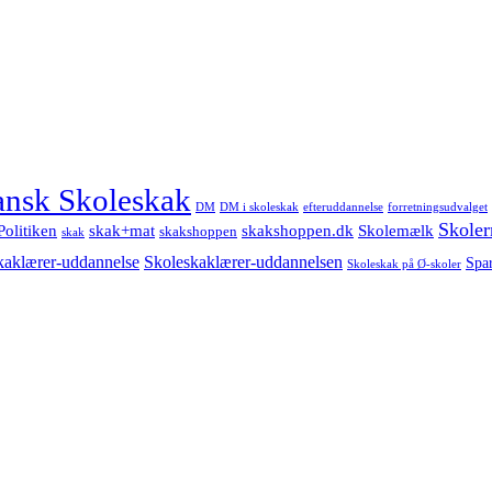
nsk Skoleskak
DM
DM i skoleskak
forretningsudvalget
efteruddannelse
Skoler
Politiken
Skolemælk
skak+mat
skakshoppen.dk
skakshoppen
skak
Skoleskaklærer-uddannelsen
kaklærer-uddannelse
Spa
Skoleskak på Ø-skoler