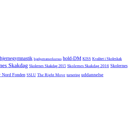
hjernegymnastik
hold-DM
hjælpetrænerkursus
KISS
Kvalitet i Skoleskak
nes Skakdag
Skolernes
Skolernes Skakdag 2016
Skolernes Skakdag 2015
uddannelse
r Nord Fonden
The Right Move
turnering
SSLU