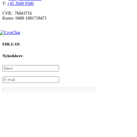
T:
+45 3049 0580
CVR.: 76843716
Konto: 0400 1081718471
FØLG OS
Nyhedsbrev
© Copyright Dansk Skoleskak
Live Chat