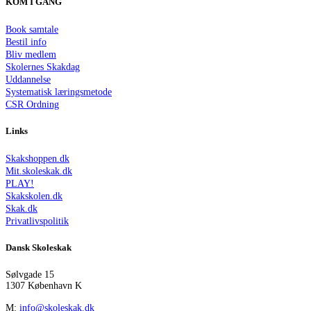
KOM I GANG
Book samtale
Bestil info
Bliv medlem
Skolernes Skakdag
Uddannelse
Systematisk læringsmetode
CSR Ordning
Links
Skakshoppen.dk
Mit.skoleskak.dk
PLAY!
Skakskolen.dk
Skak.dk
Privatlivspolitik
Dansk Skoleskak
Sølvgade 15
1307 København K
M:
info@skoleskak.dk