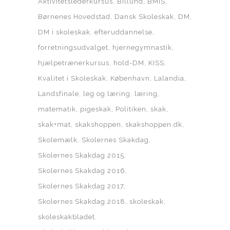
Aktivitetslederkursus
Billund
BMIS
Børnenes Hovedstad
Dansk Skoleskak
DM
DM i skoleskak
efteruddannelse
forretningsudvalget
hjernegymnastik
hjælpetrænerkursus
hold-DM
KISS
Kvalitet i Skoleskak
København
Lalandia
Landsfinale
leg og læring
læring
matematik
pigeskak
Politiken
skak
skak+mat
skakshoppen
skakshoppen.dk
Skolemælk
Skolernes Skakdag
Skolernes Skakdag 2015
Skolernes Skakdag 2016
Skolernes Skakdag 2017
Skolernes Skakdag 2018
skoleskak
skoleskakbladet