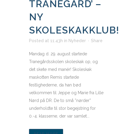
TRANEGÅRD’ –
NY
SKOLESKAKKLUB!
Posted at 11:43h
in
Nyheder
Share
Mandag d. 29. august startede
Tranegårdsskolen skoleskak op, og
det skete med manér! Skoleskak
maskotten Remis startede
festlighederne, da han bød
velkommen til Jeppe og Marie fra Lille
Nørd på DR. De to små ”nørder”
underholdte til stor begejstring for
0.-4. klasserne, der var samlet...