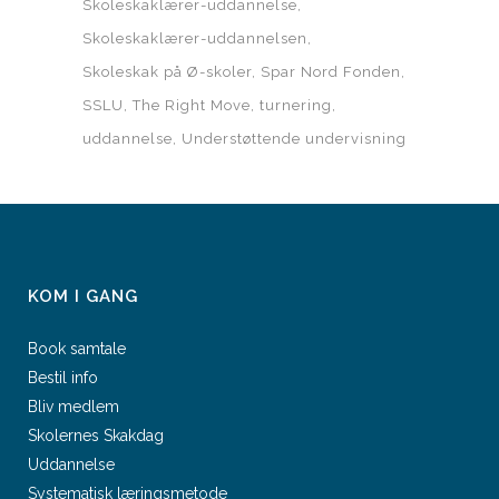
Skoleskaklærer-uddannelse
Skoleskaklærer-uddannelsen
Skoleskak på Ø-skoler
Spar Nord Fonden
SSLU
The Right Move
turnering
uddannelse
Understøttende undervisning
KOM I GANG
Book samtale
Bestil info
Bliv medlem
Skolernes Skakdag
Uddannelse
Systematisk læringsmetode