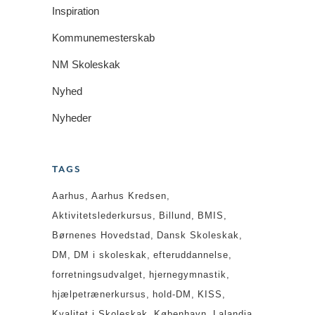
Inspiration
Kommunemesterskab
NM Skoleskak
Nyhed
Nyheder
TAGS
Aarhus
Aarhus Kredsen
Aktivitetslederkursus
Billund
BMIS
Børnenes Hovedstad
Dansk Skoleskak
DM
DM i skoleskak
efteruddannelse
forretningsudvalget
hjernegymnastik
hjælpetrænerkursus
hold-DM
KISS
Kvalitet i Skoleskak
København
Lalandia