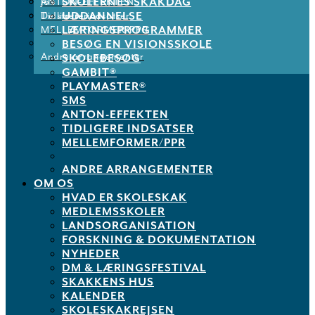
SKOLERNES SKAKDAG
ANTON-EFFEKTEN
Job
UDDANNELSE
Tidligere indsatser
De støtter os
LÆRINGSPROGRAMMER
MELLEMFORMER/PPR
BESØG EN VISIONSSKOLE
Andre arrangementer
SKOLEBESØG
GAMBIT®
PLAYMASTER®
SMS
ANTON-EFFEKTEN
TIDLIGERE INDSATSER
MELLEMFORMER/PPR
ANDRE ARRANGEMENTER
OM OS
HVAD ER SKOLESKAK
MEDLEMSSKOLER
LANDSORGANISATION
FORSKNING & DOKUMENTATION
NYHEDER
DM & LÆRINGSFESTIVAL
SKAKKENS HUS
KALENDER
SKOLESKAKREJSEN