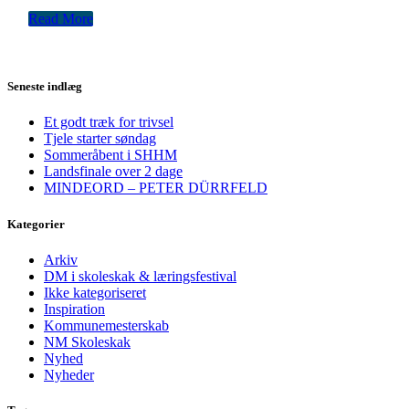
Read More
Seneste indlæg
Et godt træk for trivsel
Tjele starter søndag
Sommeråbent i SHHM
Landsfinale over 2 dage
MINDEORD – PETER DÜRRFELD
Kategorier
Arkiv
DM i skoleskak & læringsfestival
Ikke kategoriseret
Inspiration
Kommunemesterskab
NM Skoleskak
Nyhed
Nyheder