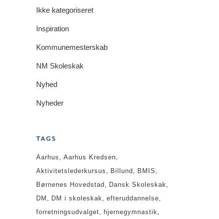
Ikke kategoriseret
Inspiration
Kommunemesterskab
NM Skoleskak
Nyhed
Nyheder
TAGS
Aarhus
Aarhus Kredsen
Aktivitetslederkursus
Billund
BMIS
Børnenes Hovedstad
Dansk Skoleskak
DM
DM i skoleskak
efteruddannelse
forretningsudvalget
hjernegymnastik