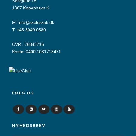
Sølvgade 15
1307 København K
M:
info@skoleskak.dk
T:
+45 3049 0580
CVR.: 76843716
Konto: 0400 1081718471
FØLG OS
NYHEDSBREV