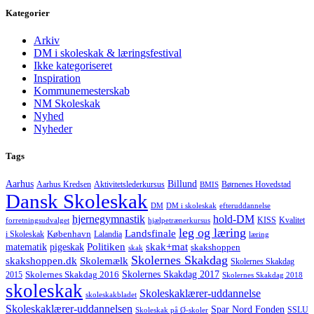
Kategorier
Arkiv
DM i skoleskak & læringsfestival
Ikke kategoriseret
Inspiration
Kommunemesterskab
NM Skoleskak
Nyhed
Nyheder
Tags
Aarhus
Billund
Aktivitetslederkursus
Børnenes Hovedstad
Aarhus Kredsen
BMIS
Dansk Skoleskak
DM
DM i skoleskak
efteruddannelse
hjernegymnastik
hold-DM
forretningsudvalget
hjælpetrænerkursus
KISS
Kvalitet
leg og læring
Landsfinale
København
i Skoleskak
Lalandia
læring
Politiken
matematik
skak+mat
pigeskak
skakshoppen
skak
Skolernes Skakdag
Skolemælk
skakshoppen.dk
Skolernes Skakdag
Skolernes Skakdag 2017
Skolernes Skakdag 2016
2015
Skolernes Skakdag 2018
skoleskak
Skoleskaklærer-uddannelse
skoleskakbladet
Skoleskaklærer-uddannelsen
Spar Nord Fonden
Skoleskak på Ø-skoler
SSLU