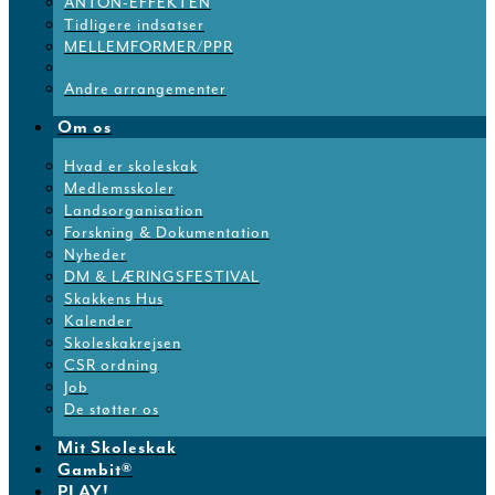
ANTON-EFFEKTEN
Tidligere indsatser
MELLEMFORMER/PPR
Andre arrangementer
Om os
Hvad er skoleskak
Medlemsskoler
Landsorganisation
Forskning & Dokumentation
Nyheder
DM & LÆRINGSFESTIVAL
Skakkens Hus
Kalender
Skoleskakrejsen
CSR ordning
Job
De støtter os
Mit Skoleskak
Gambit®
PLAY!