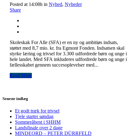
Posted at 14:08h
in
Nyhed
,
Nyheder
Share
Skoleskak For Alle (SFA) er en ny og ambitiøs indsats,
støttet med 8,7 mio. kr. fra Egmont Fonden. Indsatsen skal
styrke læring og trivsel for 3.300 udfordrede børn og unge i
hele landet. Med SFA inkluderes udfordrede børn og unge i
fællesskabet gennem succesoplevelser med...
Read More
Seneste indlæg
Et godt træk for trivsel
Tjele starter søndag
Sommeråbent i SHHM
Landsfinale over 2 dage
MINDEORD – PETER DÜRRFELD