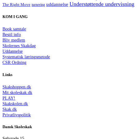
Understøttende undervisning
uddannelse
The Right Move
turnering
KOM I GANG
Book samtale
Bestil info
Bliv medlem
Skolernes Skakdag
Uddannelse
Systematisk læringsmetode
CSR Ordning
Links
Skakshoppen.dk
Mit.skoleskak.dk
PLAY!
Skakskolen.dk
Skak.dk
Privatlivspolitik
Dansk Skoleskak
Sølvgade 15