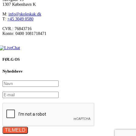
1307 København K
M:
info@skoleskak.dk
T:
+45 3049 0580
CVR.: 76843716
Konto: 0400 1081718471
FØLG OS
Nyhedsbrev