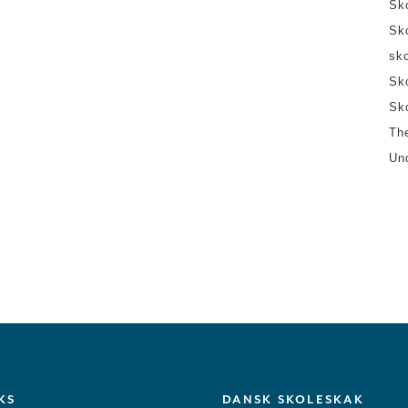
Sk
Sk
sk
Sk
Sk
Th
Un
KS
DANSK SKOLESKAK