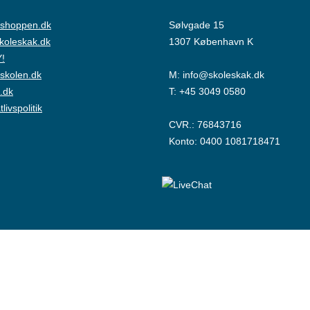
shoppen.dk
Sølvgade 15
skoleskak.dk
1307 København K
!
skolen.dk
M:
info@skoleskak.dk
.dk
T:
+45 3049 0580
tlivspolitik
CVR.: 76843716
Konto: 0400 1081718471
© Copyright Dansk Skoleskak