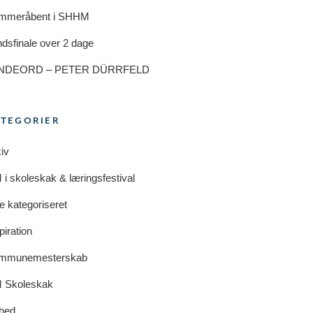
mmeråbent i SHHM
dsfinale over 2 dage
NDEORD – PETER DÜRRFELD
ATEGORIER
iv
i skoleskak & læringsfestival
e kategoriseret
piration
mmunemesterskab
 Skoleskak
hed