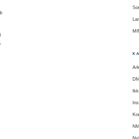
So
ab
Lan
MI
d
,
K
Ark
DM 
Ikk
Ins
E
Ko
NM
Ny