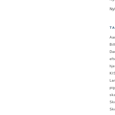
Ny
TA
Aa
Bil
Da
ef
hj
KI
La
pi
sk
Sk
Sk