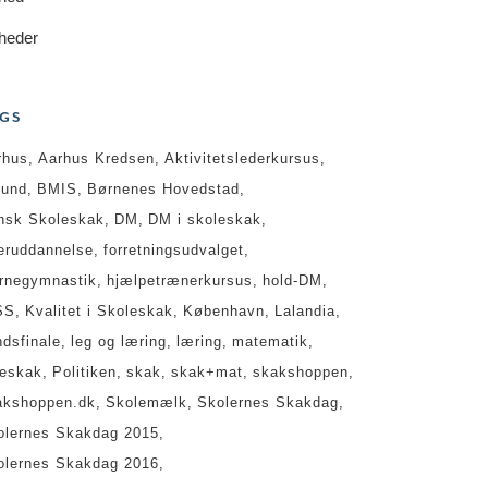
heder
GS
rhus
Aarhus Kredsen
Aktivitetslederkursus
lund
BMIS
Børnenes Hovedstad
nsk Skoleskak
DM
DM i skoleskak
teruddannelse
forretningsudvalget
ernegymnastik
hjælpetrænerkursus
hold-DM
SS
Kvalitet i Skoleskak
København
Lalandia
ndsfinale
leg og læring
læring
matematik
geskak
Politiken
skak
skak+mat
skakshoppen
akshoppen.dk
Skolemælk
Skolernes Skakdag
olernes Skakdag 2015
olernes Skakdag 2016