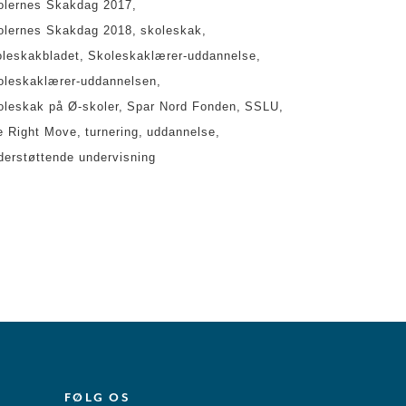
olernes Skakdag 2017
olernes Skakdag 2018
skoleskak
oleskakbladet
Skoleskaklærer-uddannelse
oleskaklærer-uddannelsen
oleskak på Ø-skoler
Spar Nord Fonden
SSLU
e Right Move
turnering
uddannelse
derstøttende undervisning
FØLG OS