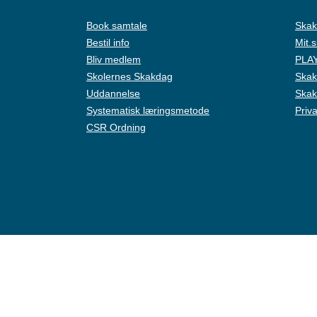
Book samtale
Skak
Bestil info
Mit.
Bliv medlem
PLAY
Skolernes Skakdag
Skak
Uddannelse
Skak
Systematisk læringsmetode
Priva
CSR Ordning
Live Chat