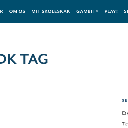
ER
OM OS
MIT SKOLESKAK
GAMBIT®
PLAY!
S
DK TAG
SE
Et 
Tje