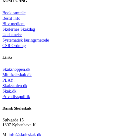
KOM I GANG
Book samtale
Bestil info
Bliv medlem
Skolernes Skakdag
Uddannelse
Systematisk læringsmetode
CSR Ordning
Links
Skakshoppen.dk
Mit.skoleskak.dk
PLAY!
Skakskolen.dk
Skak.dk
Privatlivspolitik
Dansk Skoleskak
Sølvgade 15
1307 København K
M:
info@skoleskak.dk