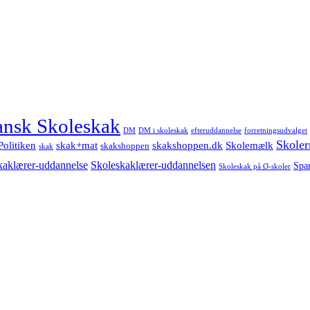
nsk Skoleskak
DM
DM i skoleskak
forretningsudvalget
efteruddannelse
Skoler
Politiken
Skolemælk
skak+mat
skakshoppen.dk
skakshoppen
skak
Skoleskaklærer-uddannelsen
kaklærer-uddannelse
Spa
Skoleskak på Ø-skoler