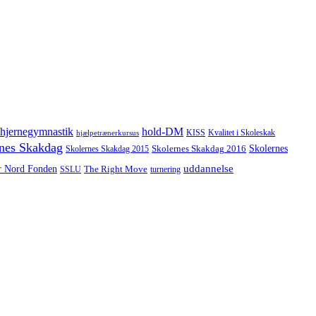
hjernegymnastik
hold-DM
hjælpetrænerkursus
KISS
Kvalitet i Skoleskak
nes Skakdag
Skolernes
Skolernes Skakdag 2016
Skolernes Skakdag 2015
uddannelse
r Nord Fonden
The Right Move
turnering
SSLU