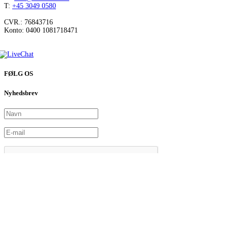
T:
+45 3049 0580
CVR.: 76843716
Konto: 0400 1081718471
FØLG OS
Nyhedsbrev
© Copyright Dansk Skoleskak
Live Chat