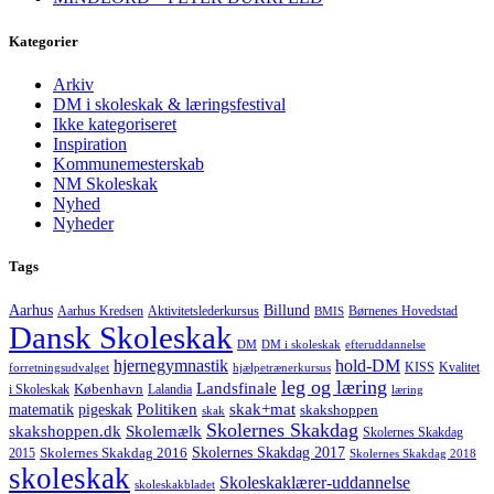
Kategorier
Arkiv
DM i skoleskak & læringsfestival
Ikke kategoriseret
Inspiration
Kommunemesterskab
NM Skoleskak
Nyhed
Nyheder
Tags
Aarhus
Billund
Aktivitetslederkursus
Børnenes Hovedstad
Aarhus Kredsen
BMIS
Dansk Skoleskak
DM
DM i skoleskak
efteruddannelse
hjernegymnastik
hold-DM
forretningsudvalget
hjælpetrænerkursus
KISS
Kvalitet
leg og læring
Landsfinale
København
i Skoleskak
Lalandia
læring
Politiken
matematik
skak+mat
pigeskak
skakshoppen
skak
Skolernes Skakdag
Skolemælk
skakshoppen.dk
Skolernes Skakdag
Skolernes Skakdag 2017
Skolernes Skakdag 2016
2015
Skolernes Skakdag 2018
skoleskak
Skoleskaklærer-uddannelse
skoleskakbladet