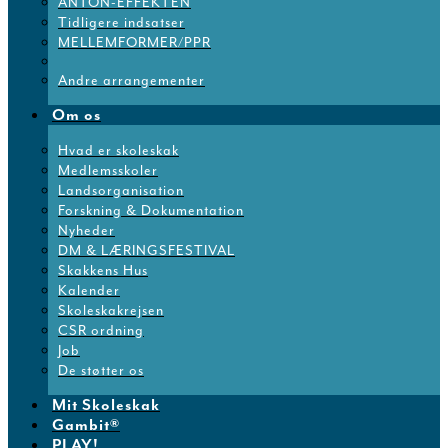
ANTON-EFFEKTEN
Tidligere indsatser
MELLEMFORMER/PPR
Andre arrangementer
Om os
Hvad er skoleskak
Medlemsskoler
Landsorganisation
Forskning & Dokumentation
Nyheder
DM & LÆRINGSFESTIVAL
Skakkens Hus
Kalender
Skoleskakrejsen
CSR ordning
Job
De støtter os
Mit Skoleskak
Gambit®
PLAY!