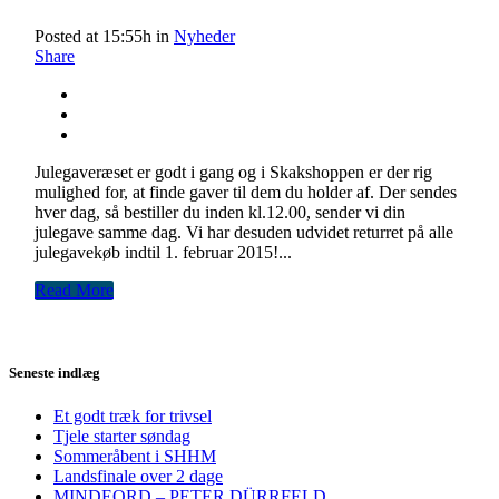
Posted at 15:55h
in
Nyheder
Share
Julegaveræset er godt i gang og i Skakshoppen er der rig
mulighed for, at finde gaver til dem du holder af. Der sendes
hver dag, så bestiller du inden kl.12.00, sender vi din
julegave samme dag. Vi har desuden udvidet returret på alle
julegavekøb indtil 1. februar 2015!...
Read More
Seneste indlæg
Et godt træk for trivsel
Tjele starter søndag
Sommeråbent i SHHM
Landsfinale over 2 dage
MINDEORD – PETER DÜRRFELD