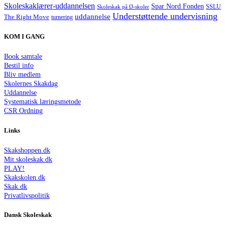
Skoleskaklærer-uddannelsen
Spar Nord Fonden
Skoleskak på Ø-skoler
SSLU
Understøttende undervisning
uddannelse
The Right Move
turnering
KOM I GANG
Book samtale
Bestil info
Bliv medlem
Skolernes Skakdag
Uddannelse
Systematisk læringsmetode
CSR Ordning
Links
Skakshoppen.dk
Mit.skoleskak.dk
PLAY!
Skakskolen.dk
Skak.dk
Privatlivspolitik
Dansk Skoleskak