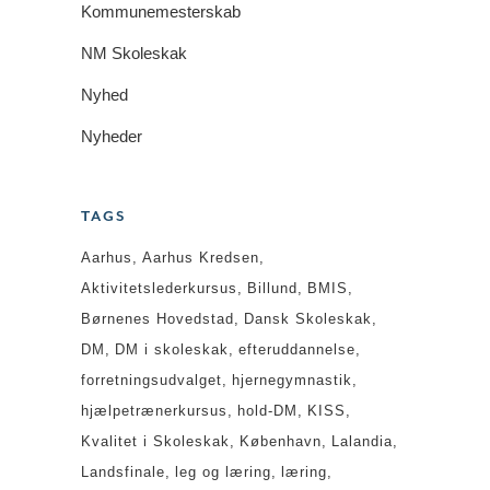
Kommunemesterskab
NM Skoleskak
Nyhed
Nyheder
TAGS
Aarhus
Aarhus Kredsen
Aktivitetslederkursus
Billund
BMIS
Børnenes Hovedstad
Dansk Skoleskak
DM
DM i skoleskak
efteruddannelse
forretningsudvalget
hjernegymnastik
hjælpetrænerkursus
hold-DM
KISS
Kvalitet i Skoleskak
København
Lalandia
Landsfinale
leg og læring
læring