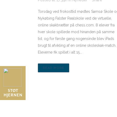
Posted at 17:39h
in
Nyheder
Share
Torsdag ved frokosttid mødtes Samsø Skole o
Nykøbing Falster Realskole ved de virtuelle,
online skakbrætter på chess.com. 8 elever fra
hver skole spillede mod hinanden på samme
tid, og for første gang nogensinde blev iPads
brugt til afvikling af en online skoleskak-match.
Eleverne fik spillet i alt 15...
READ MORE
STØT
HJERNEN