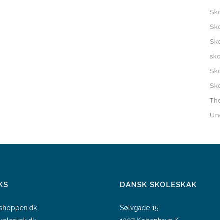
Sk
Sk
Sk
sk
Sk
Sk
Th
Un
KS
DANSK SKOLESKAK
shoppen.dk
Sølvgade 15