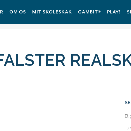
ER
OM OS
MIT SKOLESKAK
GAMBIT®
PLAY!
S
FALSTER REALSK
S
Et 
Tje