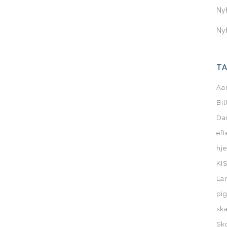
Ny
Ny
T
Aa
Bi
Da
ef
hj
KI
La
pi
sk
Sk