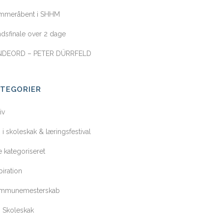
mmeråbent i SHHM
dsfinale over 2 dage
NDEORD – PETER DÜRRFELD
ATEGORIER
iv
i skoleskak & læringsfestival
e kategoriseret
piration
mmunemesterskab
 Skoleskak