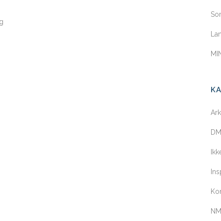
So
g
Lan
MI
K
Ark
DM 
Ikk
Ins
Ko
NM