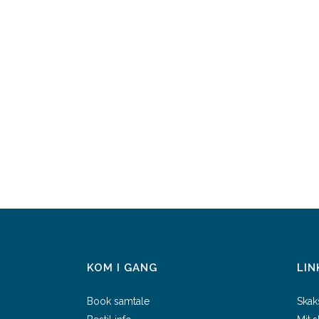
KOM I GANG
LIN
Book samtale
Skak