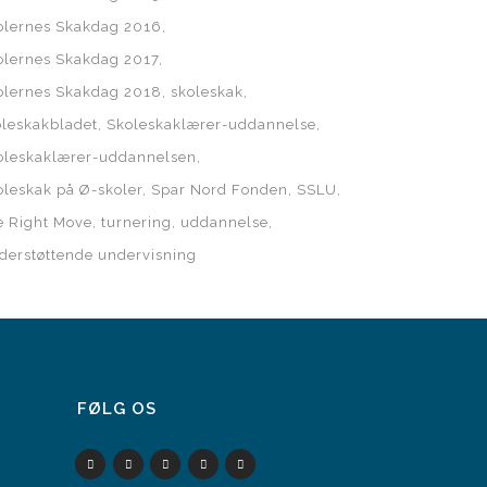
olernes Skakdag 2016
olernes Skakdag 2017
olernes Skakdag 2018
skoleskak
oleskakbladet
Skoleskaklærer-uddannelse
oleskaklærer-uddannelsen
oleskak på Ø-skoler
Spar Nord Fonden
SSLU
e Right Move
turnering
uddannelse
derstøttende undervisning
FØLG OS