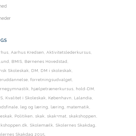
hed
heder
AGS
rhus
Aarhus Kredsen
Aktivitetslederkursus
llund
BMIS
Børnenes Hovedstad
nsk Skoleskak
DM
DM i skoleskak
teruddannelse
forretningsudvalget
ernegymnastik
hjælpetrænerkursus
hold-DM
SS
Kvalitet i Skoleskak
København
Lalandia
ndsfinale
leg og læring
læring
matematik
geskak
Politiken
skak
skak+mat
skakshoppen
akshoppen.dk
Skolemælk
Skolernes Skakdag
olernes Skakdag 2015