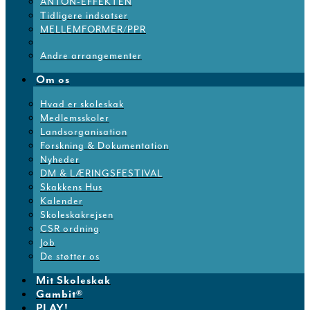
ANTON-EFFEKTEN
Tidligere indsatser
MELLEMFORMER/PPR
Andre arrangementer
Om os
Hvad er skoleskak
Medlemsskoler
Landsorganisation
Forskning & Dokumentation
Nyheder
DM & LÆRINGSFESTIVAL
Skakkens Hus
Kalender
Skoleskakrejsen
CSR ordning
Job
De støtter os
Mit Skoleskak
Gambit®
PLAY!