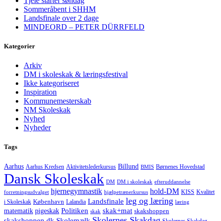
Tjele starter søndag
Sommeråbent i SHHM
Landsfinale over 2 dage
MINDEORD – PETER DÜRRFELD
Kategorier
Arkiv
DM i skoleskak & læringsfestival
Ikke kategoriseret
Inspiration
Kommunemesterskab
NM Skoleskak
Nyhed
Nyheder
Tags
Aarhus
Billund
Aktivitetslederkursus
Børnenes Hovedstad
Aarhus Kredsen
BMIS
Dansk Skoleskak
DM
DM i skoleskak
efteruddannelse
hjernegymnastik
hold-DM
forretningsudvalget
hjælpetrænerkursus
KISS
Kvalitet
leg og læring
Landsfinale
København
i Skoleskak
Lalandia
læring
Politiken
matematik
skak+mat
pigeskak
skakshoppen
skak
Skolernes Skakdag
Skolemælk
skakshoppen.dk