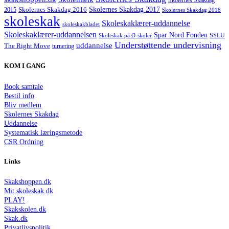
Skolernes Skakdag
Skolernes Skakdag 2017
Skolernes Skakdag 2016
2015
Skolernes Skakdag 2018
skoleskak
Skoleskaklærer-uddannelse
skoleskakbladet
Skoleskaklærer-uddannelsen
Spar Nord Fonden
Skoleskak på Ø-skoler
SSLU
Understøttende undervisning
uddannelse
The Right Move
turnering
KOM I GANG
Book samtale
Bestil info
Bliv medlem
Skolernes Skakdag
Uddannelse
Systematisk læringsmetode
CSR Ordning
Links
Skakshoppen.dk
Mit.skoleskak.dk
PLAY!
Skakskolen.dk
Skak.dk
Privatlivspolitik