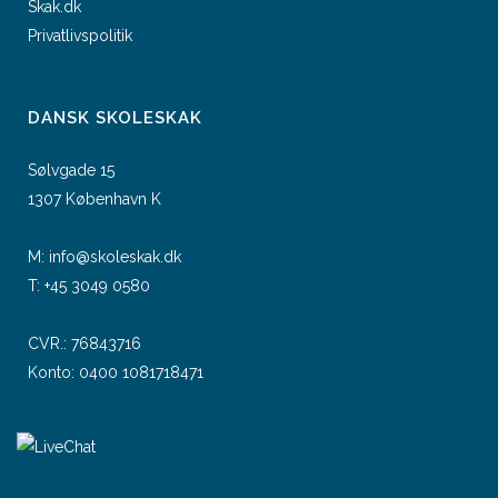
Skak.dk
Privatlivspolitik
DANSK SKOLESKAK
Sølvgade 15
1307 København K
M:
info@skoleskak.dk
T:
+45 3049 0580
CVR.: 76843716
Konto: 0400 1081718471