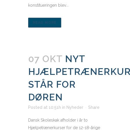
konstitueringen blev...
READ MORE
07 OKT
NYT
HJÆLPETRÆNERKUR
STÅR FOR
DØREN
Posted at 10:51h
in
Nyheder
Share
Dansk Skoleskak afholder i år to
Hjælpetrænerkurser for de 12-18-årige