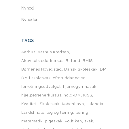
Nyhed
Nyheder
TAGS
Aarhus
Aarhus Kredsen
Aktivitetslederkursus
Billund
BMIS
Børnenes Hovedstad
Dansk Skoleskak
DM
DM i skoleskak
efteruddannelse
forretningsudvalget
hjernegymnastik
hjælpetrænerkursus
hold-DM
KISS
Kvalitet i Skoleskak
København
Lalandia
Landsfinale
leg og læring
læring
matematik
pigeskak
Politiken
skak