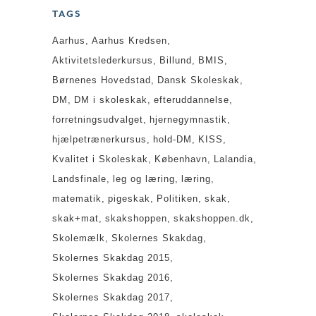
TAGS
Aarhus
Aarhus Kredsen
Aktivitetslederkursus
Billund
BMIS
Børnenes Hovedstad
Dansk Skoleskak
DM
DM i skoleskak
efteruddannelse
forretningsudvalget
hjernegymnastik
hjælpetrænerkursus
hold-DM
KISS
Kvalitet i Skoleskak
København
Lalandia
Landsfinale
leg og læring
læring
matematik
pigeskak
Politiken
skak
skak+mat
skakshoppen
skakshoppen.dk
Skolemælk
Skolernes Skakdag
Skolernes Skakdag 2015
Skolernes Skakdag 2016
Skolernes Skakdag 2017