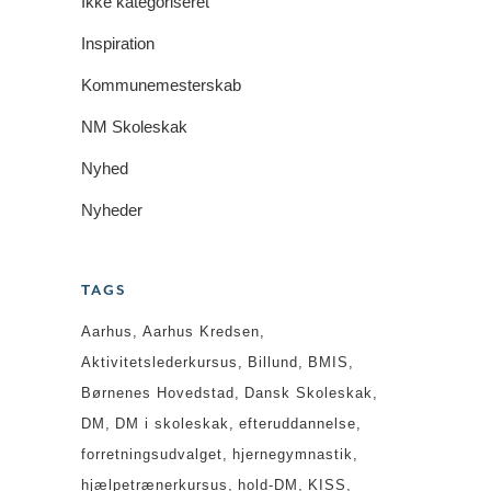
Ikke kategoriseret
Inspiration
Kommunemesterskab
NM Skoleskak
Nyhed
Nyheder
TAGS
Aarhus
Aarhus Kredsen
Aktivitetslederkursus
Billund
BMIS
Børnenes Hovedstad
Dansk Skoleskak
DM
DM i skoleskak
efteruddannelse
forretningsudvalget
hjernegymnastik
hjælpetrænerkursus
hold-DM
KISS