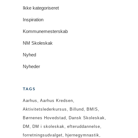
Ikke kategoriseret
Inspiration
Kommunemesterskab
NM Skoleskak
Nyhed
Nyheder
TAGS
Aarhus
Aarhus Kredsen
Aktivitetslederkursus
Billund
BMIS
Børnenes Hovedstad
Dansk Skoleskak
DM
DM i skoleskak
efteruddannelse
forretningsudvalget
hjernegymnastik