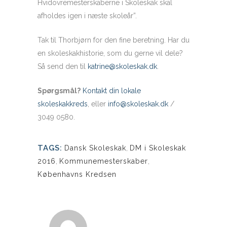
Hvidovremesterskaberne i Skoleskak skal
afholdes igen i næste skoleår”.
Tak til Thorbjørn for den fine beretning. Har du
en skoleskakhistorie, som du gerne vil dele?
Så send den til
katrine@skoleskak.dk
.
Spørgsmål?
Kontakt din lokale
skoleskakkreds
, eller
info@skoleskak.dk
/
3049 0580.
TAGS:
Dansk Skoleskak
,
DM i Skoleskak
2016
,
Kommunemesterskaber
,
Københavns Kredsen