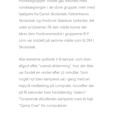
monradgrupper, hvilket gav travlhed med
rundelægningen i de store grupper, men med
hjælpere fra Dansk Skoleskak, Københavns
Skoleskak og Hvidovre Skakklub lykkedes det
uden problemer. På den måde kunne der
kåres fem Hvidovremestre i grupperne B-F,
som var inddelt på samme måde som til DM i
Skoleskak.
Alle eleverne spillede 7-8 kampe, som blev
afgjort efter ”svensk afdømning”, hvis der ikke
var fundet en vinder efter 12 minutter. Som
noget nyt blev kampene sat i gang med en
højlydt nedtælling på computer, hvorefter der
på få sekunder blev fuldstændig ”skakro”.
Tilsvarende afsluttedes kampene med et højt
”Game Over” fra computeren.