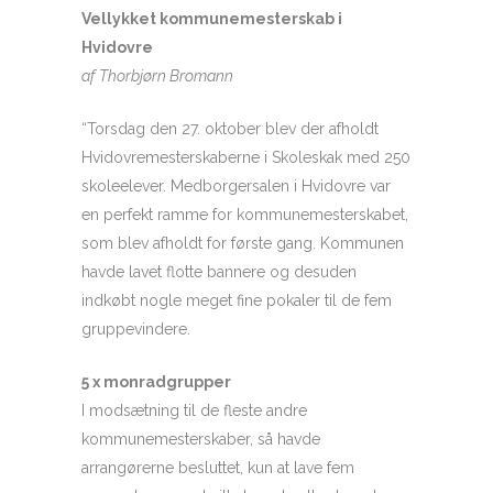
Vellykket kommunemesterskab i
Hvidovre
af Thorbjørn Bromann
“Torsdag den 27. oktober blev der afholdt
Hvidovremesterskaberne i Skoleskak med 250
skoleelever. Medborgersalen i Hvidovre var
en perfekt ramme for kommunemesterskabet,
som blev afholdt for første gang. Kommunen
havde lavet flotte bannere og desuden
indkøbt nogle meget fine pokaler til de fem
gruppevindere.
5 x monradgrupper
I modsætning til de fleste andre
kommunemesterskaber, så havde
arrangørerne besluttet, kun at lave fem