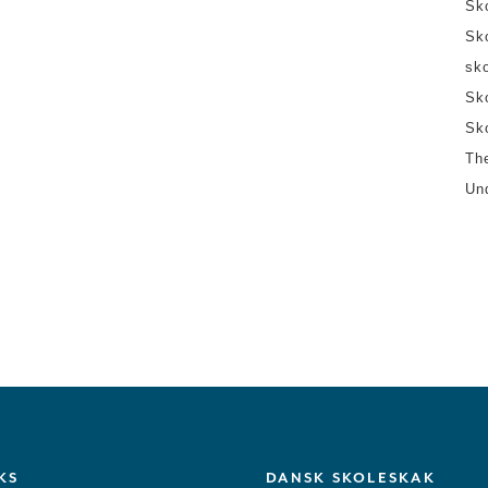
Sk
Sk
sk
Sk
Sk
Th
Un
KS
DANSK SKOLESKAK