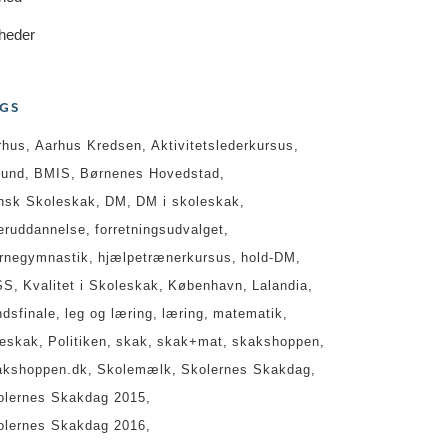
heder
GS
rhus
Aarhus Kredsen
Aktivitetslederkursus
lund
BMIS
Børnenes Hovedstad
nsk Skoleskak
DM
DM i skoleskak
teruddannelse
forretningsudvalget
ernegymnastik
hjælpetrænerkursus
hold-DM
SS
Kvalitet i Skoleskak
København
Lalandia
ndsfinale
leg og læring
læring
matematik
geskak
Politiken
skak
skak+mat
skakshoppen
akshoppen.dk
Skolemælk
Skolernes Skakdag
olernes Skakdag 2015
olernes Skakdag 2016