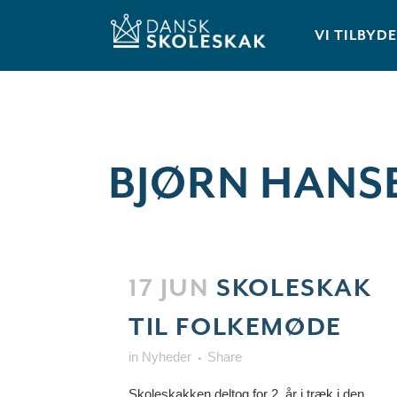
VI TILBYD
BJØRN HANS
17 JUN
SKOLESKAK
TIL FOLKEMØDE
in
Nyheder
Share
Skoleskakken deltog for 2. år i træk i den