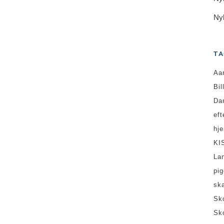
Ny
TA
Aa
Bil
Da
ef
hj
KI
La
pi
sk
Sk
Sk