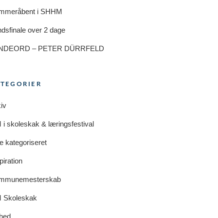
mmeråbent i SHHM
dsfinale over 2 dage
NDEORD – PETER DÜRRFELD
ATEGORIER
iv
i skoleskak & læringsfestival
e kategoriseret
piration
mmunemesterskab
 Skoleskak
hed