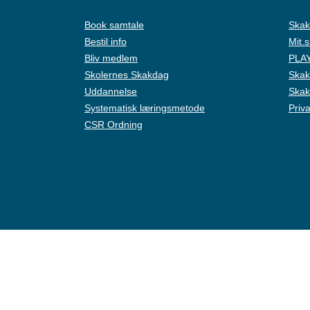
Book samtale
Skak
Bestil info
Mit.
Bliv medlem
PLAY
Skolernes Skakdag
Skak
Uddannelse
Skak
Systematisk læringsmetode
Priva
CSR Ordning
Live Chat