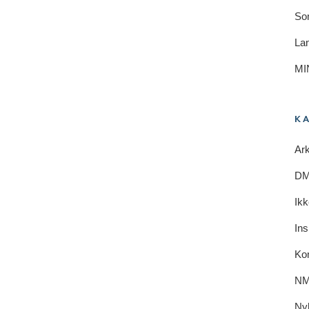
So
Lan
MI
K
Ark
DM 
Ikk
Ins
Ko
NM
Ny