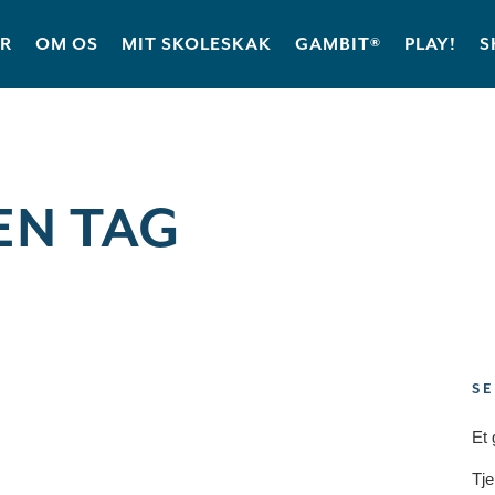
ER
OM OS
MIT SKOLESKAK
GAMBIT®
PLAY!
S
EN TAG
SE
Et 
Tje