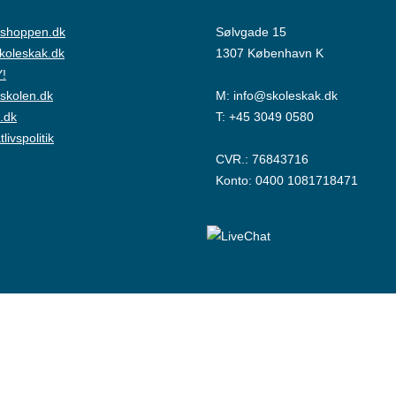
shoppen.dk
Sølvgade 15
skoleskak.dk
1307 København K
!
skolen.dk
M:
info@skoleskak.dk
.dk
T:
+45 3049 0580
tlivspolitik
CVR.: 76843716
Konto: 0400 1081718471
© Copyright Dansk Skoleskak