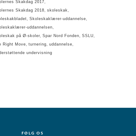
olernes Skakdag 2017
olernes Skakdag 2018
skoleskak
oleskakbladet
Skoleskaklærer-uddannelse
oleskaklærer-uddannelsen
oleskak på Ø-skoler
Spar Nord Fonden
SSLU
e Right Move
turnering
uddannelse
derstøttende undervisning
FØLG OS