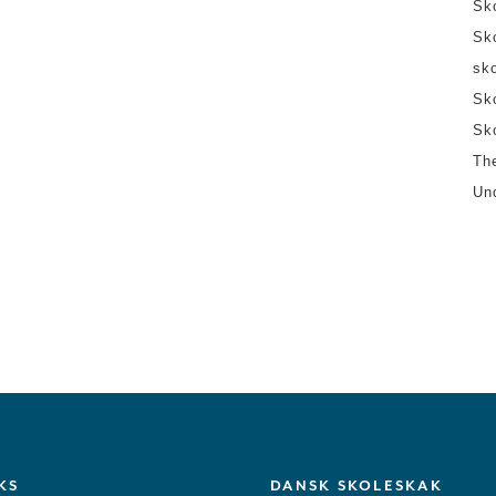
Sk
Sk
sk
Sk
Sk
Th
Un
KS
DANSK SKOLESKAK