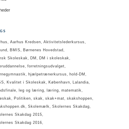
heder
GS
rhus
Aarhus Kredsen
Aktivitetslederkursus
lund
BMIS
Børnenes Hovedstad
nsk Skoleskak
DM
DM i skoleskak
teruddannelse
forretningsudvalget
ernegymnastik
hjælpetrænerkursus
hold-DM
SS
Kvalitet i Skoleskak
København
Lalandia
ndsfinale
leg og læring
læring
matematik
geskak
Politiken
skak
skak+mat
skakshoppen
akshoppen.dk
Skolemælk
Skolernes Skakdag
olernes Skakdag 2015
olernes Skakdag 2016