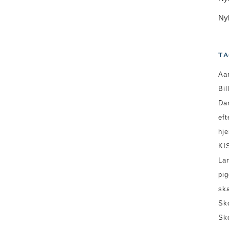
Ny
TA
Aa
Bil
Da
ef
hj
KI
La
pi
sk
Sk
Sk