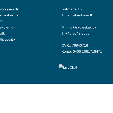
shoppen.dk
Sølvgade 15
skoleskak.dk
1307 København K
!
skolen.dk
M:
info@skoleskak.dk
.dk
T:
+45 3049 0580
tlivspolitik
CVR.: 76843716
Konto: 0400 1081718471
© Copyright Dansk Skoleskak