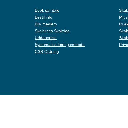
Book samtale
Skak
Bestil info
Mit.
Bliv medlem
PLAY
Skolernes Skakdag
Skak
Uddannelse
Skak
Systematisk læringsmetode
Priva
CSR Ordning
Live Chat