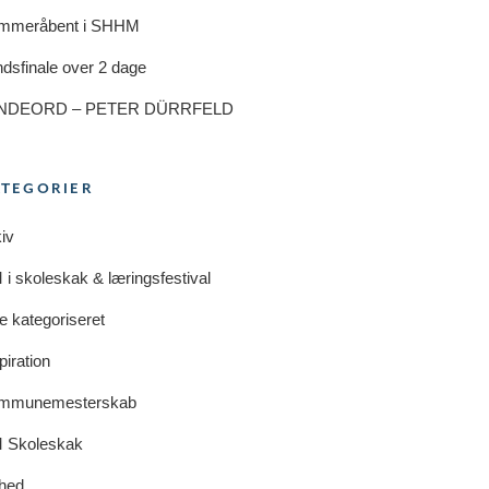
mmeråbent i SHHM
dsfinale over 2 dage
NDEORD – PETER DÜRRFELD
ATEGORIER
iv
i skoleskak & læringsfestival
e kategoriseret
piration
mmunemesterskab
 Skoleskak
hed