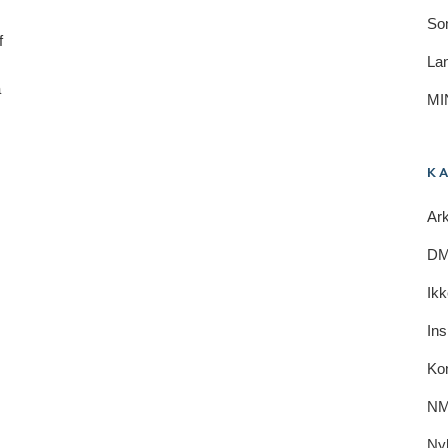
So
f
Lan
a
MI
K
Ark
DM 
Ikk
Ins
Ko
NM
Ny