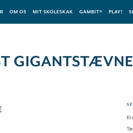
ER
OM OS
MIT SKOLESKAK
GAMBIT®
PLAY!
S
T GIGANTSTÆVNE 
SE
E
Et 
Tje