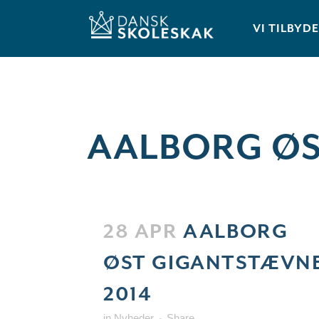
VI TILBYD
AALBORG ØS
28 APR
AALBORG
ØST GIGANTSTÆVN
2014
in
Nyheder
Share