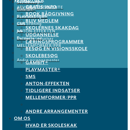
VI TILBYDER
STØT
Skakkens Hus
Skolebesøg
GRATIS INFO
ARV OG TESTAMENTE
Kalender
GAMBIT®
BOOK RÅDGIVNING
Skoleskakrejsen
PLAYMASTER®
BLIV MEDLEM
CSR ordning
SMS
SKOLERNES SKAKDAG
Job
ANTON-EFFEKTEN
UDDANNELSE
De støtter os
Tidligere indsatser
LÆRINGSPROGRAMMER
MELLEMFORMER/PPR
BESØG EN VISIONSSKOLE
SKOLEBESØG
Andre arrangementer
GAMBIT®
PLAYMASTER®
SMS
ANTON-EFFEKTEN
TIDLIGERE INDSATSER
MELLEMFORMER/PPR
ANDRE ARRANGEMENTER
OM OS
HVAD ER SKOLESKAK