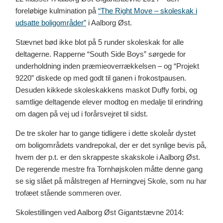
foreløbige kulmination på
“The Right Move – skoleskak i
udsatte boligområder”
i Aalborg Øst.
Stævnet bød ikke blot på 5 runder skoleskak for alle
deltagerne. Rapperne “South Side Boys” sørgede for
underholdning inden præmieoverrækkelsen – og “Projekt
9220” diskede op med godt til ganen i frokostpausen.
Desuden kikkede skoleskakkens maskot Duffy forbi, og
samtlige deltagende elever modtog en medalje til erindring
om dagen på vej ud i forårsvejret til sidst.
De tre skoler har to gange tidligere i dette skoleår dystet
om boligområdets vandrepokal, der er det synlige bevis på,
hvem der p.t. er den skrappeste skakskole i Aalborg Øst.
De regerende mestre fra Tornhøjskolen måtte denne gang
se sig slået på målstregen af Herningvej Skole, som nu har
trofæet stående sommeren over.
Skolestillingen ved Aalborg Øst Gigantstævne 2014: