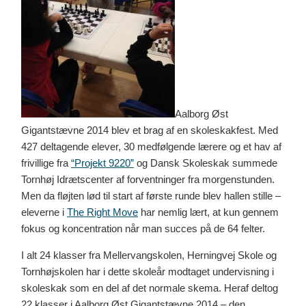
Aalborg Øst
Gigantstævne 2014 blev et brag af en skoleskakfest. Med
427 deltagende elever, 30 medfølgende lærere og et hav af
frivillige fra
“Projekt 9220”
og Dansk Skoleskak summede
Tornhøj Idrætscenter af forventninger fra morgenstunden.
Men da fløjten lød til start af første runde blev hallen stille –
eleverne i
The Right Move
har nemlig lært, at kun gennem
fokus og koncentration når man succes på de 64 felter.
I alt 24 klasser fra Mellervangskolen, Herningvej Skole og
Tornhøjskolen har i dette skoleår modtaget undervisning i
skoleskak som en del af det normale skema. Heraf deltog
22 klasser i Aalborg Øst Gigantstævne 2014 – den