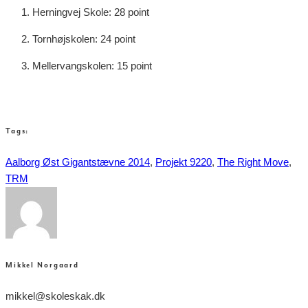
1. Herningvej Skole: 28 point
2. Tornhøjskolen: 24 point
3. Mellervangskolen: 15 point
Tags:
Aalborg Øst Gigantstævne 2014
,
Projekt 9220
,
The Right Move
,
TRM
Mikkel Norgaard
mikkel@skoleskak.dk