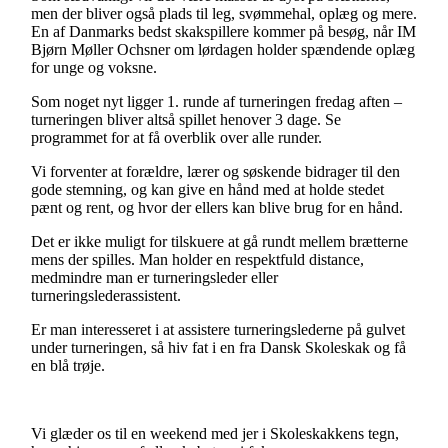
men der bliver også plads til leg, svømmehal, oplæg og mere.
En af Danmarks bedst skakspillere kommer på besøg, når IM
Bjørn Møller Ochsner om lørdagen holder spændende oplæg
for unge og voksne.
Som noget nyt ligger 1. runde af turneringen fredag aften –
turneringen bliver altså spillet henover 3 dage. Se
programmet for at få overblik over alle runder.
Vi forventer at forældre, lærer og søskende bidrager til den
gode stemning, og kan give en hånd med at holde stedet
pænt og rent, og hvor der ellers kan blive brug for en hånd.
Det er ikke muligt for tilskuere at gå rundt mellem brætterne
mens der spilles. Man holder en respektfuld distance,
medmindre man er turneringsleder eller
turneringslederassistent.
Er man interesseret i at assistere turneringslederne på gulvet
under turneringen, så hiv fat i en fra Dansk Skoleskak og få
en blå trøje.
Vi glæder os til en weekend med jer i Skoleskakkens tegn,