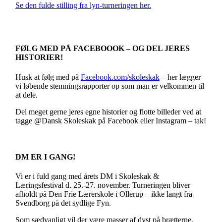
Se den fulde stilling fra lyn-turneringen her.
FØLG MED PÅ FACEBOOOK – OG DEL JERES
HISTORIER!
Husk at følg med på
Facebook.com/skoleskak
– her lægger
vi løbende stemningsrapporter op som man er velkommen til
at dele.
Del meget gerne jeres egne historier og flotte billeder ved at
tagge @Dansk Skoleskak på Facebook eller Instagram – tak!
DM ER I GANG!
Vi er i fuld gang med årets DM i Skoleskak &
Læringsfestival d. 25.-27. november. Turneringen bliver
afholdt på Den Frie Lærerskole i Ollerup – ikke langt fra
Svendborg på det sydlige Fyn.
Som sædvanligt vil der være masser af dyst på brætterne,