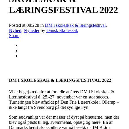
LÆRINGSFESTIVAL 2022
Posted at 08:22h
in
DM i skoleskak & læringsfestival
,
Nyhed
,
Nyheder
by
Dansk Skoleskak
Share
DM I SKOLESKAK & LÆRINGSFESTIVAL 2022
Vi er begejstrede for at fortælle at årets DM i Skoleskak &
Læringsfestival d. 25.-27. november var en stor succes.
Turneringen blev afholdt på Den Frie Lærerskole i Ollerup –
ikke langt fra Svendborg på det sydlige Fyn.
Som sædvanligt var der masser af dyst på brætterne, men der
blev også plads til leg, svømmehal, oplæg og mere. En af
Danmarks bedst skakspillere var på besøg, da IM Bjørn