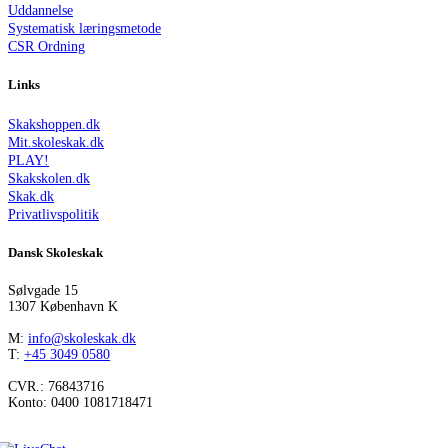
Uddannelse
Systematisk læringsmetode
CSR Ordning
Links
Skakshoppen.dk
Mit.skoleskak.dk
PLAY!
Skakskolen.dk
Skak.dk
Privatlivspolitik
Dansk Skoleskak
Sølvgade 15
1307 København K
M:
info@skoleskak.dk
T:
+45 3049 0580
CVR.: 76843716
Konto: 0400 1081718471