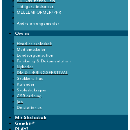
ANTON-EFFEKTEN
Tidligere indsatser
MELLEMFORMER/PPR
Andre arrangementer
Om os
Hvad er skoleskak
Medlemsskoler
Landsorganisation
Forskning & Dokumentation
Nyheder
DM & LÆRINGSFESTIVAL
Skakkens Hus
Kalender
Skoleskakrejsen
CSR ordning
Job
De støtter os
Mit Skoleskak
Gambit®
PLAY!