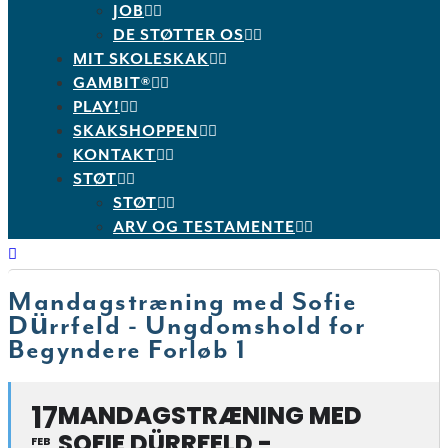
JOB
DE STØTTER OS
MIT SKOLESKAK
GAMBIT®
PLAY!
SKAKSHOPPEN
KONTAKT
STØT
STØT
ARV OG TESTAMENTE
Mandagstræning med Sofie
Dürrfeld - Ungdomshold for
Begyndere Forløb 1
17
MANDAGSTRÆNING MED
SOFIE DÜRRFELD -
FEB