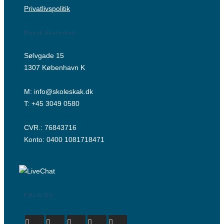
Privatlivspolitik
Dansk Skoleskak
Sølvgade 15
1307 København K
M:
info@skoleskak.dk
T:
+45 3049 0580
CVR.: 76843716
Konto: 0400 1081718471
FØLG OS