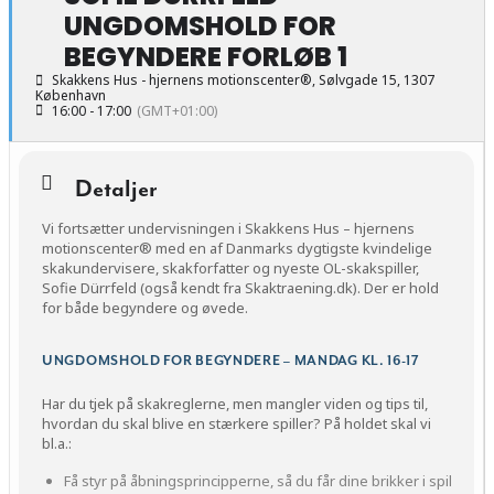
UNGDOMSHOLD FOR
BEGYNDERE FORLØB 1
Skakkens Hus - hjernens motionscenter®
, Sølvgade 15, 1307
København
16:00 - 17:00
(GMT+01:00)
Detaljer
Vi fortsætter undervisningen i Skakkens Hus – hjernens
motionscenter® med en af Danmarks dygtigste kvindelige
skakundervisere, skakforfatter og nyeste OL-skakspiller,
Sofie Dürrfeld (også kendt fra Skaktraening.dk). Der er hold
for både begyndere og øvede.
UNGDOMSHOLD FOR BEGYNDERE – MANDAG KL. 16-17
Har du tjek på skakreglerne, men mangler viden og tips til,
hvordan du skal blive en stærkere spiller? På holdet skal vi
bl.a.:
Få styr på åbningsprincipperne, så du får dine brikker i spil