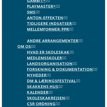
GAMBIT®
PLAYMASTER®
SMS
ANTON-EFFEKTEN
TIDLIGERE INDSATSER
MELLEMFORMER/PPR
ANDRE ARRANGEMENTER
OM OS
HVAD ER SKOLESKAK
MEDLEMSSKOLER
LANDSORGANISATION
FORSKNING & DOKUMENTATION
NYHEDER
DM & LÆRINGSFESTIVAL
SKAKKENS HUS
KALENDER
SKOLESKAKREJSEN
CSR ORDNING