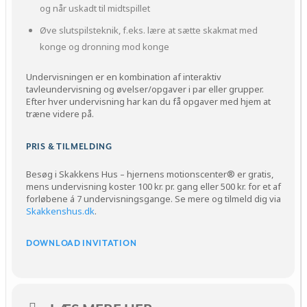
og når uskadt til midtspillet
Øve slutspilsteknik, f.eks. lære at sætte skakmat med
konge og dronning mod konge
Undervisningen er en kombination af interaktiv
tavleundervisning og øvelser/opgaver i par eller grupper.
Efter hver undervisning har kan du få opgaver med hjem at
træne videre på.
PRIS & TILMELDING
Besøg i Skakkens Hus – hjernens motionscenter® er gratis,
mens undervisning koster 100 kr. pr. gang eller 500 kr. for et af
forløbene á 7 undervisningsgange. Se mere og tilmeld dig via
Skakkenshus.dk
.
DOWNLOAD INVITATION