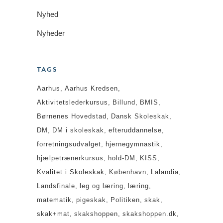
Nyhed
Nyheder
TAGS
Aarhus
Aarhus Kredsen
Aktivitetslederkursus
Billund
BMIS
Børnenes Hovedstad
Dansk Skoleskak
DM
DM i skoleskak
efteruddannelse
forretningsudvalget
hjernegymnastik
hjælpetrænerkursus
hold-DM
KISS
Kvalitet i Skoleskak
København
Lalandia
Landsfinale
leg og læring
læring
matematik
pigeskak
Politiken
skak
skak+mat
skakshoppen
skakshoppen.dk