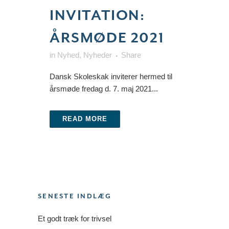
INVITATION:
ÅRSMØDE 2021
in
Nyhed
,
Nyheder
Share
Dansk Skoleskak inviterer hermed til
årsmøde fredag d. 7. maj 2021...
READ MORE
SENESTE INDLÆG
Et godt træk for trivsel