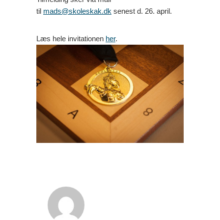
til
mads@skoleskak.dk
senest d. 26. april.
Læs hele invitationen
her
.