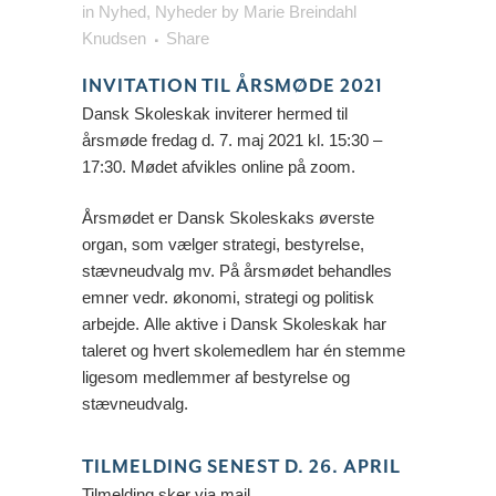
in
Nyhed
,
Nyheder
by
Marie Breindahl
Knudsen
Share
INVITATION TIL ÅRSMØDE 2021
Dansk Skoleskak inviterer hermed til
årsmøde fredag d. 7. maj 2021 kl. 15:30 –
17:30. Mødet afvikles online på zoom.
Årsmødet er Dansk Skoleskaks øverste
organ, som vælger strategi, bestyrelse,
stævneudvalg mv. På årsmødet behandles
emner vedr. økonomi, strategi og politisk
arbejde. Alle aktive i Dansk Skoleskak har
taleret og hvert skolemedlem har én stemme
ligesom medlemmer af bestyrelse og
stævneudvalg.
TILMELDING SENEST D. 26. APRIL
Tilmelding sker via mail