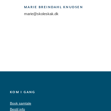
MARIE BREINDAHL KNUDSEN
marie@skoleskak.dk
KOM I GANG
Book samtale
Bestil info