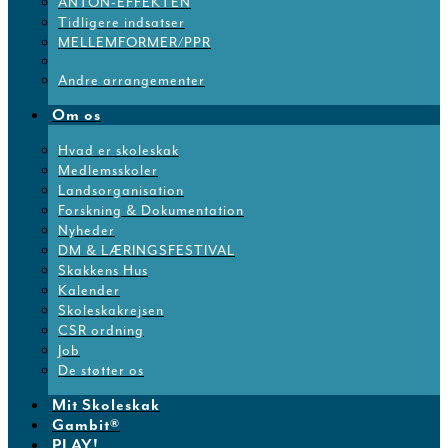
ANTON-EFFEKTEN
Tidligere indsatser
MELLEMFORMER/PPR
Andre arrangementer
Om os
Hvad er skoleskak
Medlemsskoler
Landsorganisation
Forskning & Dokumentation
Nyheder
DM & LÆRINGSFESTIVAL
Skakkens Hus
Kalender
Skoleskakrejsen
CSR ordning
Job
De støtter os
Mit Skoleskak
Gambit®
PLAY!