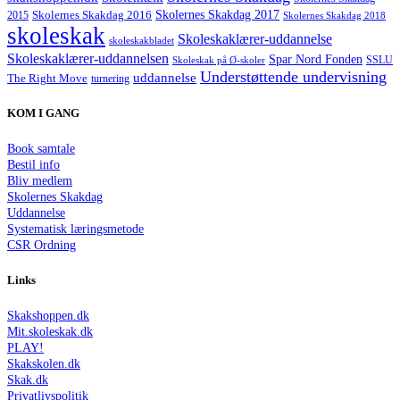
Skolernes Skakdag 2017
Skolernes Skakdag 2016
2015
Skolernes Skakdag 2018
skoleskak
Skoleskaklærer-uddannelse
skoleskakbladet
Skoleskaklærer-uddannelsen
Spar Nord Fonden
Skoleskak på Ø-skoler
SSLU
Understøttende undervisning
uddannelse
The Right Move
turnering
KOM I GANG
Book samtale
Bestil info
Bliv medlem
Skolernes Skakdag
Uddannelse
Systematisk læringsmetode
CSR Ordning
Links
Skakshoppen.dk
Mit.skoleskak.dk
PLAY!
Skakskolen.dk
Skak.dk
Privatlivspolitik