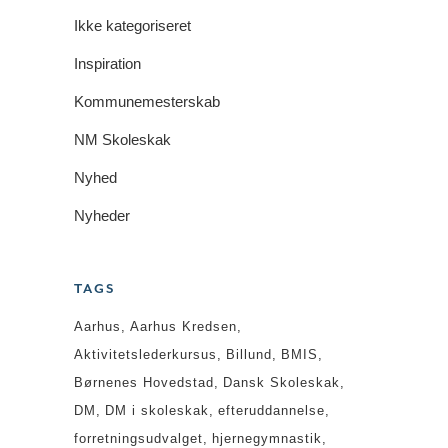
Ikke kategoriseret
Inspiration
Kommunemesterskab
NM Skoleskak
Nyhed
Nyheder
TAGS
Aarhus
Aarhus Kredsen
Aktivitetslederkursus
Billund
BMIS
Børnenes Hovedstad
Dansk Skoleskak
DM
DM i skoleskak
efteruddannelse
forretningsudvalget
hjernegymnastik