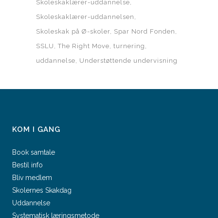
Skoleskaklærer-uddannelse
Skoleskaklærer-uddannelsen
Skoleskak på Ø-skoler
Spar Nord Fonden
SSLU
The Right Move
turnering
uddannelse
Understøttende undervisning
KOM I GANG
Book samtale
Bestil info
Bliv medlem
Skolernes Skakdag
Uddannelse
Systematisk læringsmetode