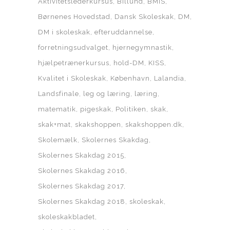
Aktivitetslederkursus
Billund
BMIS
Børnenes Hovedstad
Dansk Skoleskak
DM
DM i skoleskak
efteruddannelse
forretningsudvalget
hjernegymnastik
hjælpetrænerkursus
hold-DM
KISS
Kvalitet i Skoleskak
København
Lalandia
Landsfinale
leg og læring
læring
matematik
pigeskak
Politiken
skak
skak+mat
skakshoppen
skakshoppen.dk
Skolemælk
Skolernes Skakdag
Skolernes Skakdag 2015
Skolernes Skakdag 2016
Skolernes Skakdag 2017
Skolernes Skakdag 2018
skoleskak
skoleskakbladet