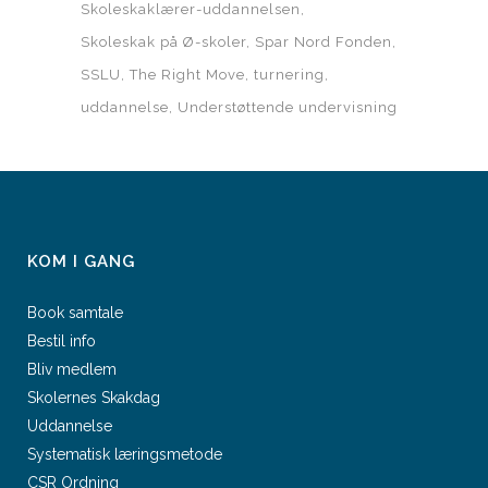
Skoleskaklærer-uddannelsen
Skoleskak på Ø-skoler
Spar Nord Fonden
SSLU
The Right Move
turnering
uddannelse
Understøttende undervisning
KOM I GANG
Book samtale
Bestil info
Bliv medlem
Skolernes Skakdag
Uddannelse
Systematisk læringsmetode
CSR Ordning