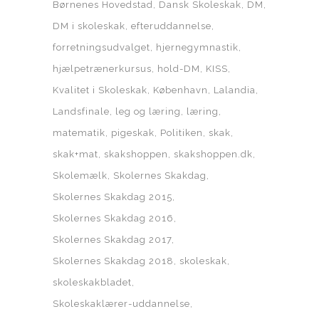
Børnenes Hovedstad
Dansk Skoleskak
DM
DM i skoleskak
efteruddannelse
forretningsudvalget
hjernegymnastik
hjælpetrænerkursus
hold-DM
KISS
Kvalitet i Skoleskak
København
Lalandia
Landsfinale
leg og læring
læring
matematik
pigeskak
Politiken
skak
skak+mat
skakshoppen
skakshoppen.dk
Skolemælk
Skolernes Skakdag
Skolernes Skakdag 2015
Skolernes Skakdag 2016
Skolernes Skakdag 2017
Skolernes Skakdag 2018
skoleskak
skoleskakbladet
Skoleskaklærer-uddannelse