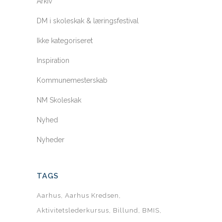
Arkiv
DM i skoleskak & læringsfestival
Ikke kategoriseret
Inspiration
Kommunemesterskab
NM Skoleskak
Nyhed
Nyheder
TAGS
Aarhus
Aarhus Kredsen
Aktivitetslederkursus
Billund
BMIS