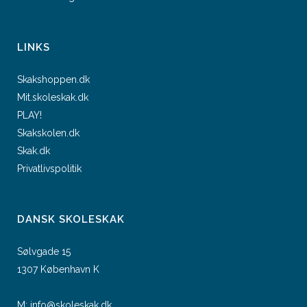
LINKS
Skakshoppen.dk
Mit.skoleskak.dk
PLAY!
Skakskolen.dk
Skak.dk
Privatlivspolitik
DANSK SKOLESKAK
Sølvgade 15
1307 København K
M:
info@skoleskak.dk