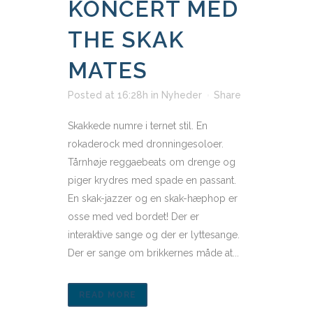
KONCERT MED
THE SKAK
MATES
Posted at 16:28h
in
Nyheder
Share
Skakkede numre i ternet stil. En
rokaderock med dronningesoloer.
Tårnhøje reggaebeats om drenge og
piger krydres med spade en passant.
En skak-jazzer og en skak-hæphop er
osse med ved bordet! Der er
interaktive sange og der er lyttesange.
Der er sange om brikkernes måde at...
READ MORE